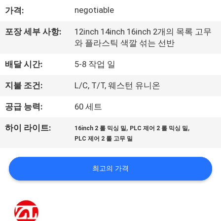
negotiable
가격:
리
에
포장 세부 사항:
12inch 14inch 16inch 2개의 목록 고무
와 플라스틱 색깔 섞는 선반
대
배달 시간:
5-8 작업 일
하
지불 조건:
L/C, T/T, 웨스턴 유니온
여
공급 능력:
60 세트
공
,
,
하이 라이트:
16inch 2 롤 믹싱 밀
PLC 제어 2 롤 믹싱 밀
PLC 제어 2 롤 고무 밀
장
여
최고의 가격
행