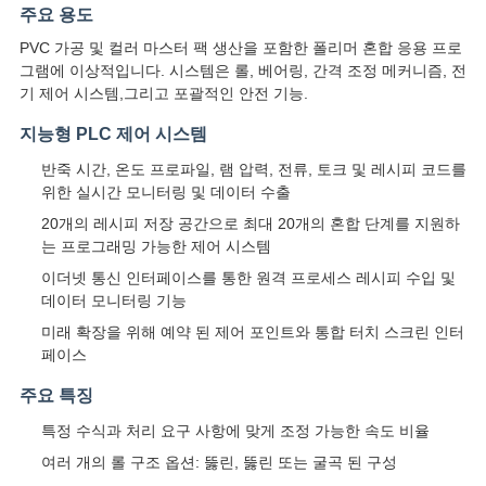
스
주요 용도
PVC 가공 및 컬러 마스터 팩 생산을 포함한 폴리머 혼합 응용 프로
그램에 이상적입니다. 시스템은 롤, 베어링, 간격 조정 메커니즘, 전
인
기 제어 시스템,그리고 포괄적인 안전 기능.
용
지능형 PLC 제어 시스템
문
반죽 시간, 온도 프로파일, 램 압력, 전류, 토크 및 레시피 코드를
위한 실시간 모니터링 및 데이터 수출
을
20개의 레시피 저장 공간으로 최대 20개의 혼합 단계를 지원하
는 프로그래밍 가능한 제어 시스템
요
이더넷 통신 인터페이스를 통한 원격 프로세스 레시피 수입 및
구
데이터 모니터링 기능
미래 확장을 위해 예약 된 제어 포인트와 통합 터치 스크린 인터
하
페이스
세
주요 특징
요
특정 수식과 처리 요구 사항에 맞게 조정 가능한 속도 비율
여러 개의 롤 구조 옵션: 뚫린, 뚫린 또는 굴곡 된 구성