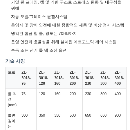
가열 된 프레임, 캡 및 기반 구조로 스트레스 완화 및 내구성을
VR
위해
SHOW
자동 오일/그레이스 윤활시스템
운영자 및 장비 안전에 대한 종합적인 제동 및 비상 정지 시스템
SITEMAP
냉각된 합금 철 롤, 경도는 70HB까지
운영 안전과 효율성을 위해 설계된 에르고노믹 제어 시스템
수동 또는 전기 롤 냅 조정 옵션
PRIVACY
POLICY
기술 사양
모델
ZL-
ZL-
ZL-
ZL-
ZL-
ZL-
ZL-
3018-
3018-
3018-
3018-
3018-
3018-
3018-
76
120
160
200
230
300
400
롤 직
76
120
160
200
230
300
400
경
(mm)
롤면
300
350
350
500
650
650
900
길이
는