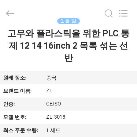
-
2026
Dongguan
Zhongli
Instrument
2 롤 밀
Technology
Co.,
고무와 플라스틱을 위한 PLC 통
집
Ltd..
All
Rights
제 12 14 16inch 2 목록 섞는 선
Reserved.
제
반
품
원래 장소:
중국
동
ZL
브랜드 이름:
영
CE,ISO
인증:
상
ZL-3018
모델 번호:
최소 주문 수량:
1 세트
우