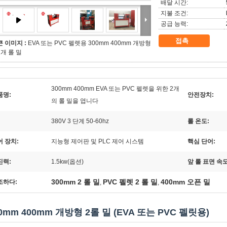
배달 시간:
지불 조건:
공급 능력:
접촉
큰 이미지 :
EVA 또는 PVC 펠렛용 300mm 400mm 개방형
2개 롤 밀
300mm 400mm EVA 또는 PVC 펠렛을 위한 2개
품명:
안전장치:
의 롤 밀을 엽니다
380V 3 단계 50-60hz
롤 온도:
어 장치:
지능형 제어판 및 PLC 제어 시스템
핵심 단어:
진력:
1.5kw(옵션)
앞 롤 표면 속도
300mm 2 롤 밀
PVC 펠렛 2 롤 밀
400mm 오픈 밀
조하다:
,
,
0mm 400mm 개방형 2롤 밀 (EVA 또는 PVC 펠릿용)