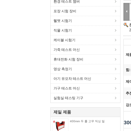
환경 테스트 챔버
포장 시험 장비
헬멧 시험기
직물 시험기
케이블 시험기
가죽 테스트 머신
제
휴대전화 시험 장비
영상 측정기
힘:
아기 유모차 테스트 머신
제
가구 테스트 머신
추
실험실 테스팅 기구
강
제일 제품
400mm 두 롤 고무 믹싱 밀
30