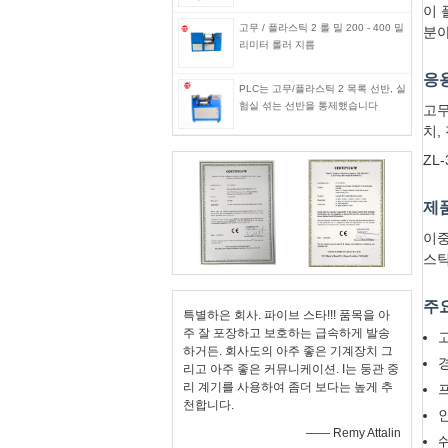
이 
고무 / 플라스틱 2 롤 밀 200 - 400 밀
분야
리미터 롤러 지름
응
PLC는 고무/플라스틱 2 목록 선반, 실
험실 섞는 선반을 통제했습니다
고무
치,
ZL
제
이중
스틱
주
특별하은 회사. 파이브 스타!!! 품목을 아
주 잘 포장하고 보호하는 급속하게 발송
하거든. 회사도의 아주 좋은 기계장치 그
리고 아주 좋은 커뮤니케이션. I는 둥관 중
리 계기를 사용하여 좀더 보다는 높게 추
천합니다.
—— Remy Attalin