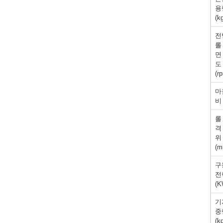
용
(k
전
롤
면
도
(r
마
비
롤
격
위
(m
구
전
(K
기
중
(k