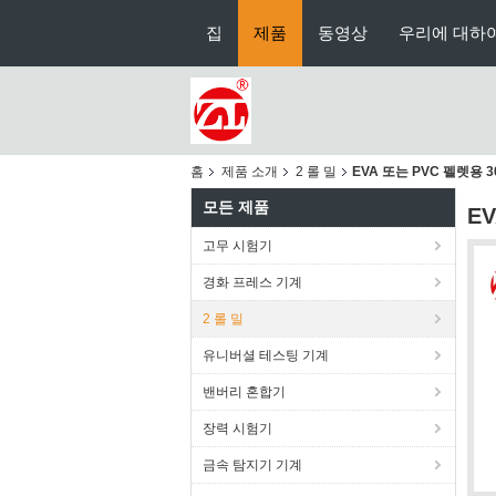
집
제품
동영상
우리에 대하
홈
제품 소개
2 롤 밀
EVA 또는 PVC 펠렛용 
모든 제품
E
고무 시험기
경화 프레스 기계
2 롤 밀
유니버셜 테스팅 기계
밴버리 혼합기
장력 시험기
금속 탐지기 기계