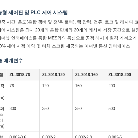
형 제어판 및 PLC 제어 시스템
반죽 시간, 온도(혼합 챔버 및 전/후 로터), 램 압력, 전류, 토크 및 레시
제어 시스템은 최대 20개의 혼합 단계와 20개의 레시피 저장 공간으로 설
이더넷 인터페이스를 통한 MES와의 통신으로 공정 레시피 원격 가져오기
20% 제어 지점 예약 및 터치 스크린 제공되는 이더넷 통신 인터페이스
술 매개변수
델
ZL-3018-76
ZL-3018-120
ZL-3018-160
ZL-3018-200
 직
76
120
160
200
m)
 페
300
350
350
500
스
이
m)
합
0.002-0.6
0.002-2
0.002-2.8
0.002-5