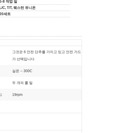
5-8 작업 일
L/C, T/T, 웨스턴 유니온
20세트
그것은 6 안전 단추를 가지고 있고 안전 가드
가 선택입니다
실온 -- 300C
두 개의 롤 밀
:
19rpm