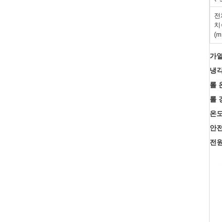
전
치
(m
가열
냉각
롤 
롤 
온도
안전
전원