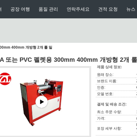
여
공장 여행
품질 관리
연락주세요
견적 요청
뉴스
300mm 400mm 개방형 2개 롤 밀
VA 또는 PVC 펠렛용 300mm 400mm 개방형 2개 롤
제품 상세 정보:
원래 장소:
브랜드 이름:
인증:
모델 번호:
결제 및 배송 조건:
최소 주문 수량:
가격:
포장 세부 사항: