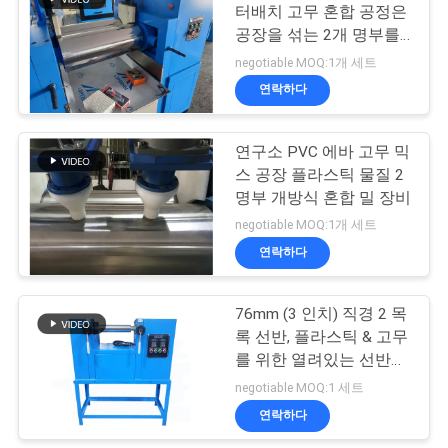
스
터배치 고무 혼합 공정은
공장을 섞는 2개 명부를
엽니다
negotiable MOQ:1개 세트
인
연락하다
용
연구소 PVC 에바 고무 믹
문
스 공장 플라스틱 물질 2
을
명부 개방식 혼합 밀 장비
negotiable MOQ:1개 세트
요
연락하다
구
76mm (3 인치) 직경 2 목
하
록 선반, 플라스틱 & 고무
세
를 위한 열려있는 선반을
섞는 실험실
negotiable MOQ:1 세트
요
연락하다