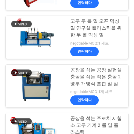
연락하다
리
에
고무 두 롤 밀 오픈 믹싱
밀 연구실 플라스틱을 위
대
한 두 롤 믹싱 밀
하
negotiable MOQ:1 세트
연락하다
여
공장을 섞는 공장 실험실
공
충돌을 섞는 작은 충돌 2
명부 개방식 혼합 밀 실리
장
콘
negotiable MOQ:1개 세트
여
연락하다
행
공장을 섞는 주로치 시험
소 고무 기계 2 롤 밀 플
라스틱