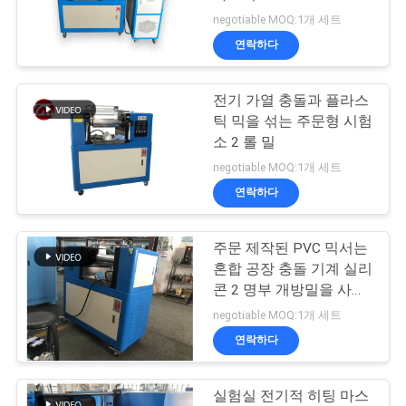
품
negotiable MOQ:1개 세트
질
연락하다
관
전기 가열 충돌과 플라스
리
틱 믹을 섞는 주문형 시험
소 2 롤 밀
연
negotiable MOQ:1개 세트
연락하다
락
주
주문 제작된 PVC 믹서는
혼합 공장 충돌 기계 실리
세
콘 2 명부 개방밀을 사용
했습니다
요
negotiable MOQ:1개 세트
연락하다
뉴
실험실 전기적 히팅 마스