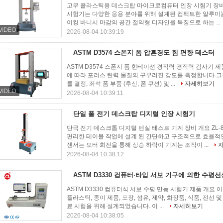
고무 플라스틱용 데스크탑 마이크로컴퓨터 인장 시험기 장비 
시험기는 다양한 응용 분야를 위해 설계된 컴팩트한 알루미늄
이킹 바니시 마감의 공간 절약형 디자인을 특징으로 하는 ...
2026-08-04 10:39:19
ASTM D3574 스폰지 폼 압흔경도 힘 편향 테스터
ASTM D3574 스폰지 폼 힌테이션 경직력 경직력 검사기 제품
에 따라 포러스 탄력 물질의 구부러진 강도를 측정합니다.
를 결정, 좌석 폼 부품 (후신, 폼 쿠션) 및 ...
자세히보기
2026-08-04 10:39:11
단일 폴 전기 데스크탑 디지털 인장 시험기
단극 전기 데스크톱 디지털 텐실 테스트 기계 장비 개요 ZL-
편리한 테이블 작업에 설계 된 간단하고 구조적으로 효율적
센서는 모터 회전을 통해 상승 하락이 기계는 조작이 ...
2026-08-04 10:38:12
ASTM D3330 컴퓨터·타입 서보 기구에 의한 수
ASTM D3330 컴퓨터식 서보 수평 만능 시험기 제품 개요 
플라스틱, 종이 제품, 포장, 섬유, 제약, 화장품, 식품, 전
료 시험을 위해 설계되었습니다. 이 ...
자세히보기
2026-08-04 10:38:05