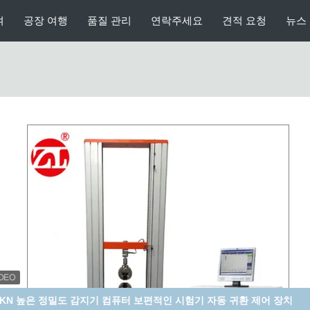
여
공장 여행
품질 관리
연락주세요
견적 요청
뉴스
GB/T16491 단순형 20KN 데스크탑 디지털 인장 시험기