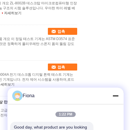
개요 ZL-8002B 데스크탑 마이크로컴퓨터형 인장
 구조의 시험 솔루션입니다. 우아한 하이 레벨 베
자세히보기
접촉
 개요 이 정밀 테스트 기계는 ASTM D3574 표준
그것은 정확하게 폴리우레탄 스폰지 폼의 뚫림 강도
접촉
8004A 전기 데스크톱 디지털 튼력 테스트 기계는
인 기계입니다. 전자 제어 시스템을 사용하여,로드
자세히보기
Fiona
평선상 만능시험기기
접촉
이 고급 컴퓨터 제어 서보 수평 만능 시험기는 고무,
1:22 PM
선 및 전자 제품을 포함한 여러 산업 분야의 포괄적인 재
Good day, what product are you looking 