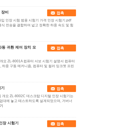
 장비
접촉
입 인장 시험 범용 시험기 가격 인장 시험기.pdf
기계식 전송을 결합하여 넓고 정확한 하중 속도 및 힘
자동 귀환 제어 장치 모
접촉
개요 ZL-8001A 컴퓨터 서보 시험기 설명서 컴퓨터
, 하중 구동 메커니즘, 컴퓨터 및 컬러 잉크젯 프린
험기
접촉
품 개요 ZL-8002C 데스크탑 디지털 인장 시험기는
작업대에 놓고 테스트하도록 설계되었으며, 거버너
기
인장 시험기
접촉