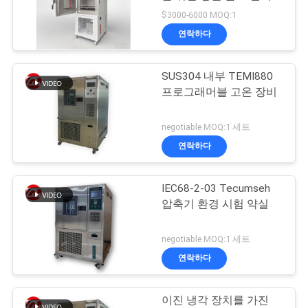
품
$3000-6000 MOQ:1
질
연락하다
32
관
SUS304 내부 TEMI880
리
밴버리 혼합기
프로그래머블 고온 장비
연
negotiable MOQ:1 세트
연락하다
락
주
IEC68-2-03 Tecumseh
33
압축기 환경 시험 약실
세
장력 시험기
요
negotiable MOQ:1 세트
연락하다
뉴
이진 냉각 장치를 가진