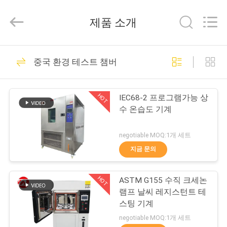
-
2026
Dongguan
제품 소개
Zhongli
Instrument
Technology
Co.,
집
Ltd..
268
All
중국 환경 테스트 챔버
Rights
Reserved.
고무 시험기
제
HOT
IEC68-2 프로그램가능 상
품
수 온습도 기계
negotiable MOQ:1개 세트
동
지금 문의
43
영
HOT
ASTM G155 수직 크세논
상
경화 프레스 기계
램프 날씨 레지스턴트 테
스팅 기계
우
negotiable MOQ:1개 세트