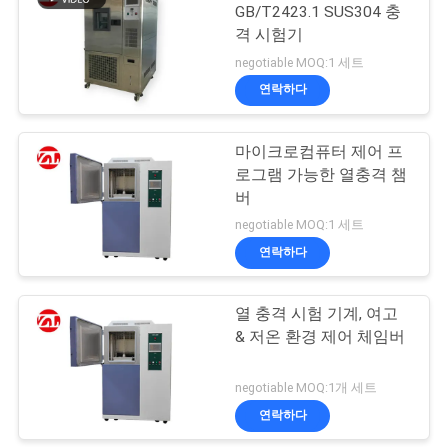
스
GB/T2423.1 SUS304 충
격 시험기
106
negotiable MOQ:1 세트
인
연락하다
금속 탐지기 기계
용
마이크로컴퓨터 제어 프
문
로그램 가능한 열충격 챔
을
버
negotiable MOQ:1 세트
요
연락하다
208
구
열 충격 시험 기계, 여고
하
환경 테스트 챔버
& 저온 환경 제어 체임버
세
negotiable MOQ:1개 세트
요
연락하다