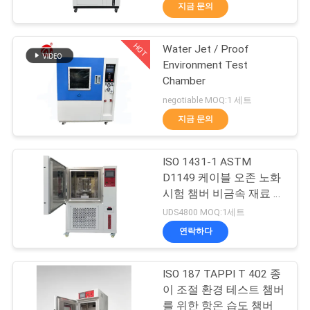
지금 문의
리
에
HOT
Water Jet / Proof
70
Environment Test
대
Chamber
2 롤 밀
하
negotiable MOQ:1 세트
지금 문의
여
ISO 1431-1 ASTM
공
D1149 케이블 오존 노화
시험 챔버 비금속 재료 노
장
90
화 시험기
UDS4800 MOQ:1세트
유니버셜 테스팅 기
여
연락하다
행
계
ISO 187 TAPPI T 402 종
이 조절 환경 테스트 챔버
를 위한 항온 습도 챔버