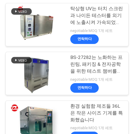
VR
탁상형 UV는 터치 스크린
105
SHOW
과 나이든 테스터를 외기
에 노출시켜 가속되었습
포장 시험 장비
니다
negotiable MOQ:1개 세트
사
연락하다
이
BS-27282는 노화하는 프
트
린팅, 패키징 & 전자공학
맵
을 위한 테스트 챔버를
51
QUV UV를 사각처리합니
negotiable MOQ:1개 세트
다
연락하다
헬멧 시험기
PRIVACY
POLICY
환경 실험함 제조들 36L
은 작은 사이즈 기계를 특
화했습니다
negotiable MOQ:1개 세트