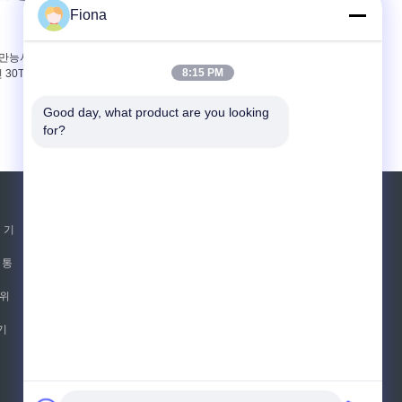
Fiona
 만능시험기기
20KN 높은 정밀도 감지기 컴
8:15 PM
인 30T는) 보정
퓨터 보편적인 시험기 자동 귀
니다
환 제어 장치 모터 유형
Good day, what product are you looking 
for?
견적 요청
 기
보내십시오
 통
sgs
 위
기
E-Mail
사이트맵
|
모바일 사이트