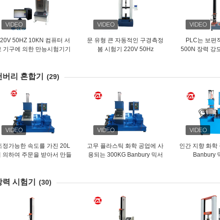
220V 50HZ 10KN 컴퓨터 서
문 유형 큰 자동적인 구경측정
PLC는 보편
보 기구에 의한 만능시험기기
봄 시험기 220V 50Hz
500N 장력 강
통제
밴버리 혼합기
(29)
조정가능한 속도를 가진 20L
고무 플라스틱 화학 공업에 사
인간 지향 화학
 의하여 주문을 받아서 만들
용되는 300KG Banbury 믹서
Banbury
어지는 Banbury 혼연기 섞는
기계
장력 시험기
(30)