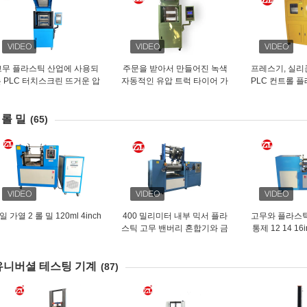
고무 플라스틱 산업에 사용되
주문을 받아서 만들어진 녹색
프레스기, 실리
 PLC 터치스크린 뜨거운 압
자동적인 유압 트럭 타이어 가
PLC 컨트롤 
박 기계
황 압박 기계
를 성
 롤 밀
(65)
일 가열 2 롤 밀 120ml 4inch
400 밀리미터 내부 믹서 플라
고무와 플라스틱
스틱 고무 밴버리 혼합기와 금
통제 12 14 16
속 세라믹 니더 믹서
는 
유니버셜 테스팅 기계
(87)