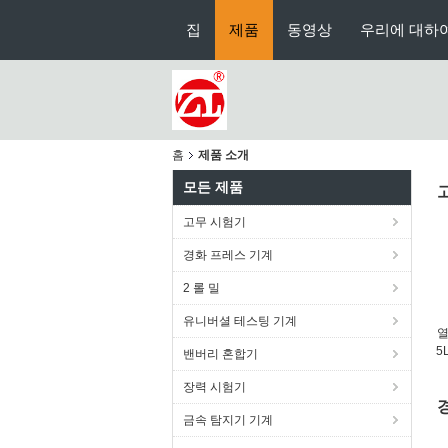
집
제품
동영상
우리에 대하
홈
제품 소개
모든 제품
고무 시험기
경화 프레스 기계
2 롤 밀
유니버셜 테스팅 기계
열
5
밴버리 혼합기
장력 시험기
금속 탐지기 기계