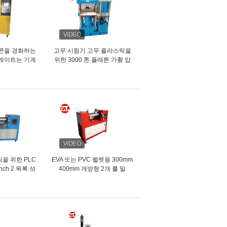
콘을 경화하는
고무 시험기 고무 플라스틱을
플레이트는 기계
위한 3000 톤 플래튼 가황 압
형합니다
박
을 위한 PLC
EVA 또는 PVC 펠렛용 300mm
inch 2 목록 섞
400mm 개방형 2개 롤 밀
선반