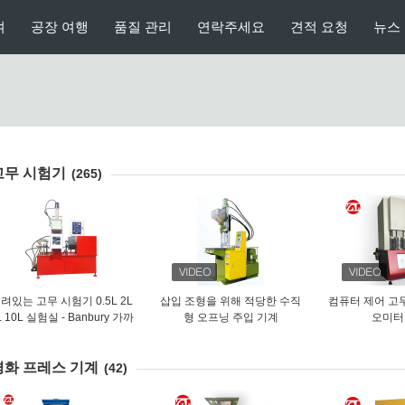
여
공장 여행
품질 관리
연락주세요
견적 요청
뉴스
고무 시험기
(265)
려있는 고무 시험기 0.5L 2L
삽입 조형을 위해 적당한 수직
컴퓨터 제어 고무
L 10L 실험실 - Banbury 가까
형 오프닝 주입 기계
오미터
운 믹서
경화 프레스 기계
(42)