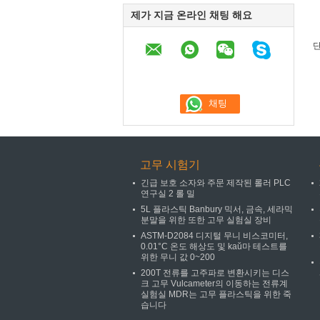
제가 지금 온라인 채팅 해요
단
고무 시험기
긴급 보호 소자와 주문 제작된 롤러 PLC
연구실 2 롤 밀
5L 플라스틱 Banbury 믹서, 금속, 세라믹
분말을 위한 또한 고무 실험실 장비
ASTM-D2084 디지털 무니 비스코미터,
0.01°C 온도 해상도 및 kaŭ마 테스트를
위한 무니 값 0~200
200T 전류를 고주파로 변환시키는 디스
크 고무 Vulcameter의 이동하는 전류계
실험실 MDR는 고무 플라스틱을 위한 죽
습니다