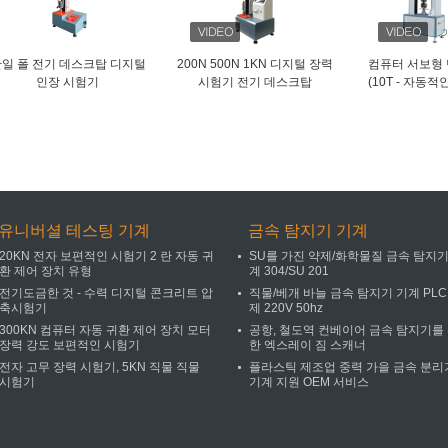
일 폴 전기 데스크탑 디지털
200N 500N 1KN 디지털 장력
컴퓨터 서보형
인장 시험기
시험기 전기 데스크탑
(10T - 자동적
됩
유니버셜 테스팅 기계
금속 탐지기 기계
20KN 전자 보편적인 시험기 2 란 자동 귀
SU를 가진 약제/화학물질 금속 탐지기
환 제어 장치 유형
계 304/SU 201
전기도금한 것 - 수력 디지털 콘크리트 압
직물/베개 바늘 금속 탐지기 기계 PLC
축시험기
제 220V 50hz
300KN 컴퓨터 자동 귀환 제어 장치 모터
공항, 철도역 컨베이어 금속 탐지기를
장력 강도 보편적인 시험기
한 엑스레이 짐 스캐너
전자 고무 장력 시험기, 5KN 직물 직물
플라스틱 제조업 중력 가을 금속 분리
시험기
기계 지원 OEM 서비스