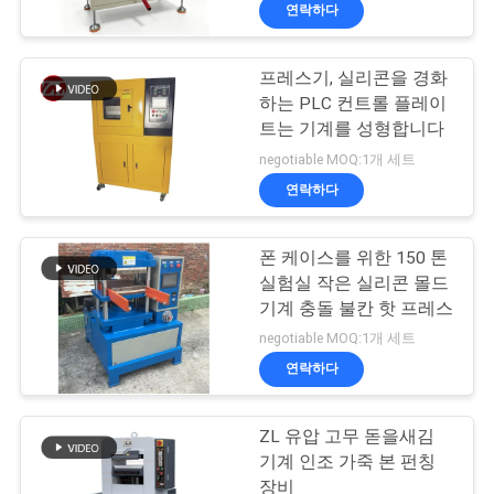
연락하다
리
에
프레스기, 실리콘을 경화
70
하는 PLC 컨트롤 플레이
대
트는 기계를 성형합니다
2 롤 밀
하
negotiable MOQ:1개 세트
연락하다
여
폰 케이스를 위한 150 톤
공
실험실 작은 실리콘 몰드
기계 충돌 불칸 핫 프레스
장
90
negotiable MOQ:1개 세트
유니버셜 테스팅 기
여
연락하다
행
계
ZL 유압 고무 돋을새김
기계 인조 가죽 본 펀칭
장비