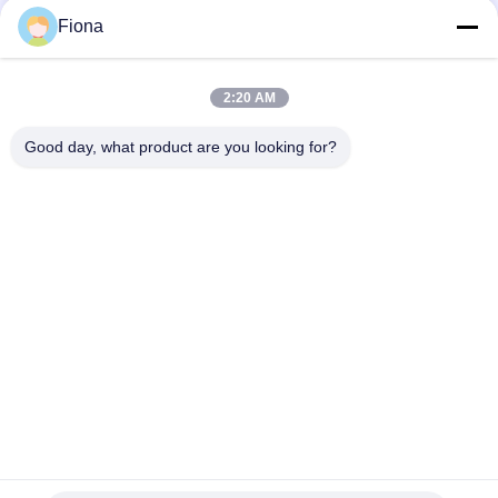
131
Fiona
직물 시험기
2:20 AM
Good day, what product are you looking for?
모든
91
고무 시험기
경화 프레스 기계
케이블 시험기
유니버셜 테스팅 기
2 롤 밀
계
밴버리 혼합기
장력 시험기
금속 탐지기 기계
환경 테스트 챔버
94