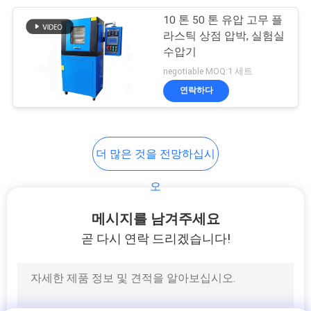
VR
10 톤 50 톤 유압 고무 플
105
SHOW
라스틱 상점 압박, 실험실
수압기
포장 시험 장비
negotiable MOQ:1 세트
사
연락하다
이
트
더 많은 것을 전망하십시
맵
51
오
헬멧 시험기
PRIVACY
메시지를 남겨주세요
POLICY
곧 다시 연락 드리겠습니다!