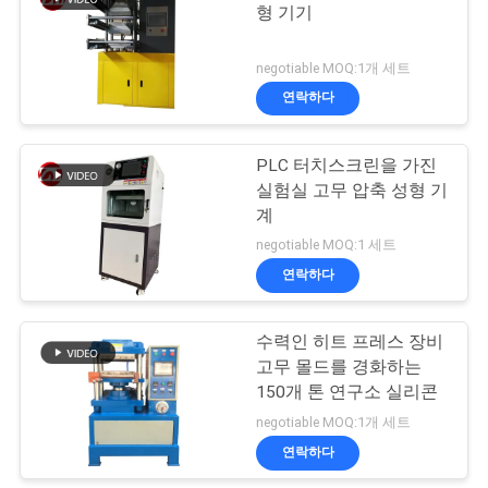
스
형 기기
106
negotiable MOQ:1개 세트
인
연락하다
금속 탐지기 기계
용
PLC 터치스크린을 가진
문
실험실 고무 압축 성형 기
을
계
negotiable MOQ:1 세트
요
연락하다
208
구
수력인 히트 프레스 장비
하
환경 테스트 챔버
고무 몰드를 경화하는
세
150개 톤 연구소 실리콘
negotiable MOQ:1개 세트
요
연락하다