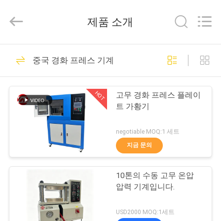
-
2026
Dongguan
제품 소개
Zhongli
Instrument
Technology
Co.,
집
Ltd..
268
All
중국 경화 프레스 기계
Rights
Reserved.
고무 시험기
제
HOT
고무 경화 프레스 플레이
품
트 가황기
negotiable MOQ:1 세트
동
지금 문의
43
영
10톤의 수동 고무 온압
상
경화 프레스 기계
압력 기계입니다.
우
USD2000 MOQ:1세트