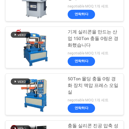
품
negotiable MOQ:1개 세트
질
연락하다
32
관
기계 실리콘을 만드는 산
리
밴버리 혼합기
업 150Ton 충돌 O링은 경
화했습니다
연
negotiable MOQ:1개 세트
연락하다
락
주
50Ton 몰딩 충돌 O링 경
33
화 장치 액압 프레스 오일
세
실
장력 시험기
요
negotiable MOQ:1개 세트
연락하다
뉴
충돌 실리콘 진공 압축 성