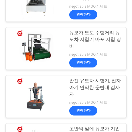
품
negotiable MOQ:1 세트
질
연락하다
32
관
유모차 도보 주행거리 유
리
밴버리 혼합기
모차 시험기 마포 시험 장
비
연
negotiable MOQ:1 세트
연락하다
락
주
안전 유모차 시험기, 전자
33
아기 연약한 운반대 검사
세
자
장력 시험기
요
negotiable MOQ:1 세트
연락하다
뉴
초안의 밑에 유모차 기업