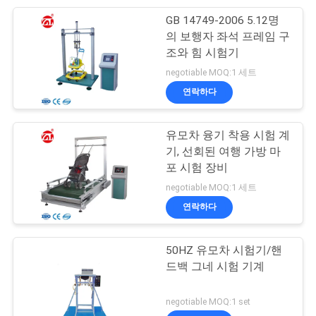
VR
GB 14749-2006 5.12명
105
SHOW
의 보행자 좌석 프레임 구
조와 힘 시험기
포장 시험 장비
negotiable MOQ:1 세트
사
연락하다
이
유모차 융기 착용 시험 계
트
기, 선회된 여행 가방 마
맵
포 시험 장비
51
negotiable MOQ:1 세트
연락하다
헬멧 시험기
PRIVACY
POLICY
50HZ 유모차 시험기/핸
드백 그네 시험 기계
negotiable MOQ:1 set