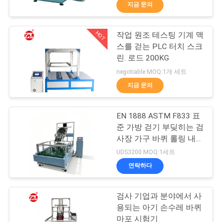
지금 문의
리
에
HOT
작업 원조 테스팅 기계 맥
70
스를 걷는 PLC 터치 스크
대
린. 로드 200KG
2 롤 밀
하
negotiable MOQ:1개 세트
지금 문의
여
EN 1888 ASTM F833 표
공
준 가방 걷기 부딪히는 검
사장 가구 바퀴 롤링 내구
장
90
성 테스트 장비
UDS3200 MOQ:1세트
유니버셜 테스팅 기
여
연락하다
행
계
검사 기업과 분야에서 사
용되는 아기 손수레 바퀴
마포 시험기