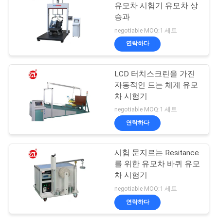
스
유모차 시험기 유모차 상
승과
106
negotiable MOQ:1 세트
인
연락하다
금속 탐지기 기계
용
LCD 터치스크린을 가진
문
자동적인 드는 체계 유모
을
차 시험기
negotiable MOQ:1 세트
요
연락하다
208
구
시험 문지르는 Resitance
하
환경 테스트 챔버
를 위한 유모차 바퀴 유모
세
차 시험기
negotiable MOQ:1 세트
요
연락하다