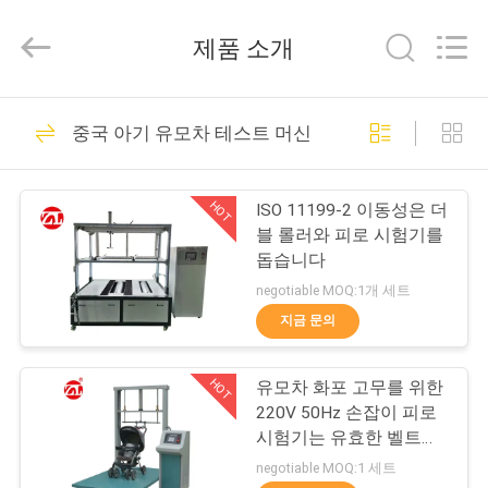
-
2026
Dongguan
제품 소개
Zhongli
Instrument
Technology
Co.,
집
Ltd..
268
All
중국 아기 유모차 테스트 머신
Rights
Reserved.
고무 시험기
제
HOT
ISO 11199-2 이동성은 더
품
블 롤러와 피로 시험기를
돕습니다
negotiable MOQ:1개 세트
동
지금 문의
43
영
HOT
유모차 화포 고무를 위한
상
경화 프레스 기계
220V 50Hz 손잡이 피로
시험기는 유효한 벨트를
운반합니다
우
negotiable MOQ:1 세트