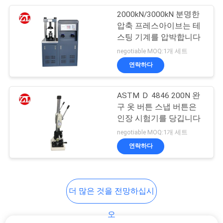
VR
2000kN/3000kN 분명한
105
SHOW
압축 프레스아이브는 테
스팅 기계를 압박합니다
포장 시험 장비
negotiable MOQ:1개 세트
사
연락하다
이
ASTM Ｄ 4846 200N 완
트
구 옷 버튼 스냅 버튼은
맵
인장 시험기를 당깁니다
51
negotiable MOQ:1개 세트
연락하다
헬멧 시험기
PRIVACY
POLICY
더 많은 것을 전망하십시
오