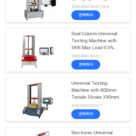
품
5000-8000 MOQ:1세트
질
연락하다
32
관
Dual Column Universal
리
밴버리 혼합기
Testing Machine with
5KN Max Load 0.5%
Accuracy and 380mm
연
5000-8000 MOQ:1
Testing Width
연락하다
락
주
Universal Testing
33
Machine with 800mm
세
Tensile Stroke 390mm
장력 시험기
Testing Width and Two-
요
5000-8000 MOQ:1
Year Warranty for Foam
연락하다
IFD Hardness Testing
뉴
Electronic Universal