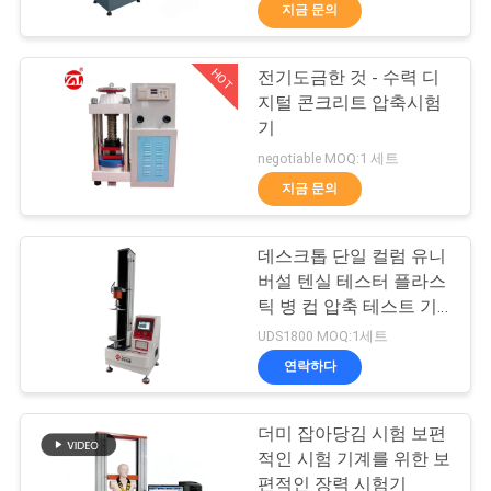
지금 문의
리
에
HOT
전기도금한 것 - 수력 디
70
지털 콘크리트 압축시험
대
기
2 롤 밀
하
negotiable MOQ:1 세트
지금 문의
여
데스크톱 단일 컬럼 유니
공
버설 텐실 테스터 플라스
틱 병 컵 압축 테스트 기
장
90
계
UDS1800 MOQ:1세트
유니버셜 테스팅 기
여
연락하다
행
계
더미 잡아당김 시험 보편
적인 시험 기계를 위한 보
편적인 장력 시험기