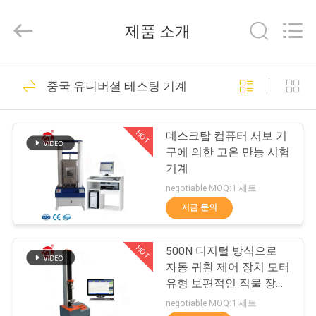
-
2026
Dongguan
제품 소개
Zhongli
Instrument
Technology
Co.,
집
Ltd..
268
All
중국 유니버셜 테스팅 기계
Rights
Reserved.
고무 시험기
제
HOT
데스크탑 컴퓨터 서보 기
품
구에 의한 고온 만능 시험
기계
negotiable MOQ:1 세트
동
지금 문의
43
영
HOT
500N 디지털 방식으로
상
경화 프레스 기계
자동 귀환 제어 장치 모터
유형 보편적인 직물 장력
강도 시험기
우
negotiable MOQ:1 세트