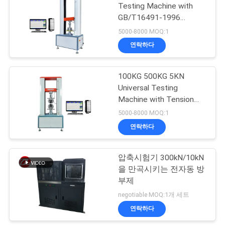
스
Testing Machine with
GB/T16491-1996
106
Standard Customizable
5000-8000 MOQ:1
인
Max Load and High
연락하다
금속 탐지기 기계
Accuracy
용
100KG 500KG 5KN
문
Universal Testing
을
Machine with Tension
Compression Peel
5000-8000 MOQ:1
요
Strength and
연락하다
208
Customizable Load
구
Capacity
압축시험기 300kN/10kN
하
환경 테스트 챔버
을 만곡시키는 전자동 방
세
부제
negotiable MOQ:1개 세트
요
연락하다