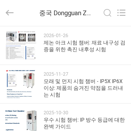
-
2026
Dongguan
중국 Dongguan Zhongli Instrument Technology Co., Ltd. 회사 뉴스
Zhongli
Instrument
Technology
Co.,
집
Ltd..
All
2026-01-26
Rights
Reserved.
제논 아크 시험 챔버: 재료 내구성 검
증을 위한 촉진 내후성 시험
제
품
2025-11-27
모래 및 먼지 시험 챔버 - IP5X IP6X
동
이상: 제품의 숨겨진 약점을 드러내
영
는 시험
상
2025-10-30
우수 시험 챔버: IP 방수 등급에 대한
우
완벽 가이드