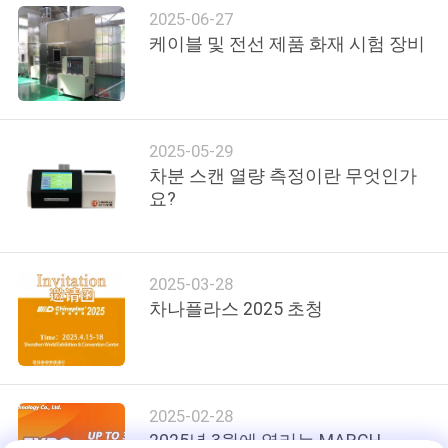
품
2025-06-27
질
케이블 및 전선 제품 화재 시험 장비
관
리
2025-05-29
차분 스캔 열량 측정이란 무엇인가
연
요?
락
주
2025-03-28
세
차나플라스 2025 초청
요
뉴
2025-02-28
2025년 3월에 열리는 MARCH