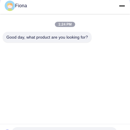
스
EXPO!
Fiona
인
1:24 PM
loading...
용
Good day, what product are you looking for?
문
모든
을
고무 시험기
경화 프레스 기계
요
구
유니버셜 테스팅 기
2 롤 밀
계
하
밴버리 혼합기
장력 시험기
세
요
금속 탐지기 기계
환경 테스트 챔버