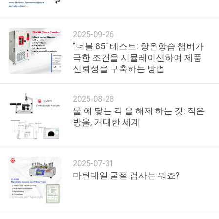
리
에
2025-09-26
"더블 85" 테스트: 항온항습 챔버가
대
극한 조건을 시뮬레이션하여 제품
신뢰성을 구축하는 방법
하
여
2025-08-28
물 에 닿는 각 을 해제 하는 것: 작은
방울, 거대한 세계
공
장
여
2025-07-31
마틴데일 굴절 검사는 뭐죠?
행