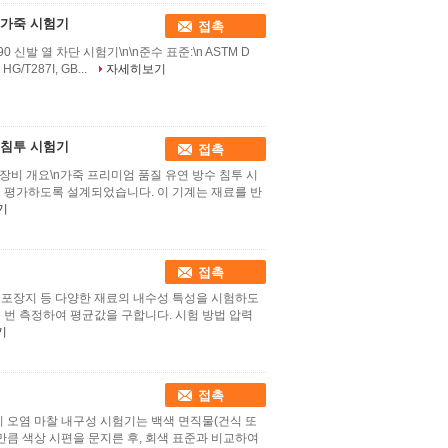
제 가죽 시험기
접촉
790 신발 열 차단 시험기\n\n준수 표준:\n ASTM D
 HG/T287I, GB...
자세히보기
수 침투 시험기
접촉
n\n장비 개요\n가죽 프리미엄 품질 유연 방수 침투 시
을 평가하도록 설계되었습니다. 이 기계는 재료를 반
기
접촉
혁, 포장지 등 다양한 재료의 내수성 특성을 시험하도
 번 측정하여 평균값을 구합니다. 시험 방법 압력
기
기
접촉
요 이 오염 마찰 내구성 시험기는 백색 면직물(건식 또
만큼 색상 시편을 문지른 후, 회색 표준과 비교하여