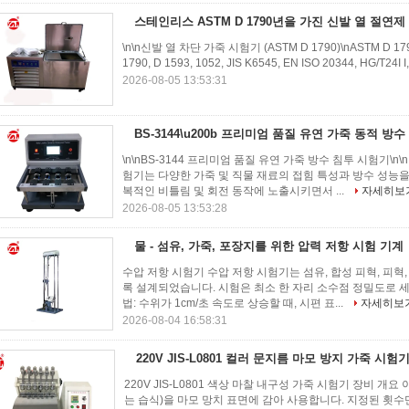
스테인리스 ASTM D 1790년을 가진 신발 열 절연
\n\n신발 열 차단 가죽 시험기 (ASTM D 1790)\nASTM D 1
1790, D 1593, 1052, JIS K6545, EN ISO 20344, HG/T24I I,
2026-08-05 13:53:31
BS-3144\u200b 프리미엄 품질 유연 가죽 동적 방
\n\nBS-3144 프리미엄 품질 유연 가죽 방수 침투 시험기\
험기는 다양한 가죽 및 직물 재료의 접힘 특성과 방수 성능
복적인 비틀림 및 회전 동작에 노출시키면서 ...
자세히보
2026-08-05 13:53:28
물 - 섬유, 가죽, 포장지를 위한 압력 저항 시험 기계
수압 저항 시험기 수압 저항 시험기는 섬유, 합성 피혁, 피
록 설계되었습니다. 시험은 최소 한 자리 소수점 정밀도로 세
법: 수위가 1cm/초 속도로 상승할 때, 시편 표...
자세히보
2026-08-04 16:58:31
220V JIS-L0801 컬러 문지름 마모 방지 가죽 시험
220V JIS-L0801 색상 마찰 내구성 가죽 시험기 장비 개
는 습식)을 마모 망치 표면에 감아 사용합니다. 지정된 횟수