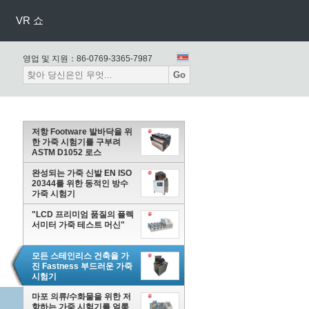
VR 쇼
영업 및 지원：
86-0769-3365-7987
Go
저항 Footware 발바닥을 위
한 가죽 시험기를 구부려
ASTM D1052 로스
완성되는 가죽 신발 EN ISO
20344를 위한 동적인 방수
가죽 시험기
"LCD 프리미엄 품질의 플렉
서미터 가죽 테스트 머신"
모든 스테인리스 건축을 가
진 Fastness 부드러운 가죽
시험기
마포 의류/수화물을 위한 저
항하는 가죽 시험기를 얼룩