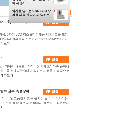
이 지십시오
악기를 당기는 CNS 1083 수
화물 의류 신발 지퍼 앞뒤로
머 가죽 테스트 기계, 6
접촉
피용, 6자리 LCD 디스플레이제품 개요4 그룹 프리
함한 원자재 갑피를 테스트하기 위해 설계되었습니다.
세히보기
"
접촉
 신발 / 가방에 사용됩니다ᄋᄋ장비 개요ᄋ가죽 플렉싱
평가하도록 설계되었습니다.장비는 재료를 반복적으로
자세히보기
적 방수 침투 측정장치"
접촉
측정 장비ᄋ\n 고품질의 가죽 플렉싱 물 침투 검사기는
 한 횟수를 정할 때까지 반복해서 회전하고 회전합니
보기