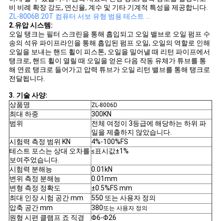
스
비 비례 확장 강도, 연신율, 계수 및 기타 기계적 특성을 제공합니다.
ZL-8006B 20T 컴퓨터 서보 유형 범용 테스트 ...
2.유압 시스템:
오일 탱크는 필터 스크린을 통해 흡입되고 오일 밸브로 오일 펌프 수
인
송의 석유 파이프라인을 통해 흡입된 펌프 오일, 오일의 역할로 인해
오일을 보내는 핸드 휠이 피스톤, 오일을 밀어낼 때 리턴 파이프에서
용
탱크로, 핸드 휠이 열릴 때 오일을 얻은 다음 작동 유체가 튜브를 통
해 연료 탱크로 들어가고 압력 튜브가 오일 리턴 밸브를 통해 탱크로
문
전달됩니다.
3. 기술 사양:
을
상품명
ZL-8006D
최대 하중
300KN
요
범위
전체 여정이 3등급에 해당하는 하위 파
일을 제출하지 않았습니다.
구
시험력 측정 범위 KN
4%-100%FS
테스트 포스는 상대 오차를
≤표시값±1%
하
보여주었습니다.
시험력 분해능
0.01kN
세
변위 측정 분해능
0.01mm
변형 측정 정확도
±0.5%FS mm
요
최대 인장 시험 공간 mm
550 또는 사용자 정의
압축 공간 mm
380
또는 사용자 정의
원형 시편 클램프 죠 직경
Φ6-Φ26