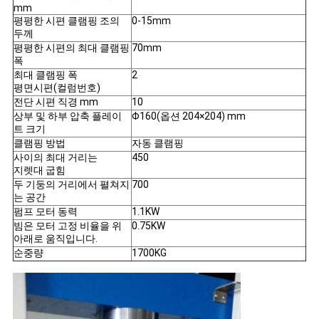
mm
VR
평평한 시편 클램핑 조의
0-15mm
두께
SHOW
평평한 시편의 최대 클램핑
70mm
폭
최대 클램핑 폭
2
SITEMAP
평면시편(컬럼번호)
전단 시편 직경 mm
10
상부 및 하부 압축 플레이
Φ160(옵션 204×204) mm
PRIVACY
트 크기
클램핑 방법
자동 클램핑
POLICY
사이의 최대 거리는
450
지렛대 굽힘
두 기둥의 거리에서 펼쳐지
700
는 공간
펌프 모터 동력
1.1KW
빔은 모터 고정 비율을 위
0.75KW
아래로 움직입니다.
순중량
1700KG