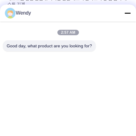
스트 기계
Wendy
더미 잡아당김 시험 보편적인 시험 기계를 위한 보편적인 장력 시
험기
2:57 AM
Dual Column Universal Testing Machine with 5KN Max Load
0.5% Accuracy and 380mm Testing Width
Good day, what product are you looking for?
모든
고무 시험기
경화 프레스 기계
유니버셜 테스팅 기
2 롤 밀
계
밴버리 혼합기
장력 시험기
금속 탐지기 기계
환경 테스트 챔버