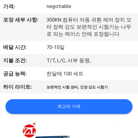
negotiable
가격:
리
에
포장 세부 사항:
300KN 컴퓨터 자동 귀환 제어 장치 모
터 장력 강도 보편적인 시험기는 나무
대
로 되는 케이스 안에 포장됩니다
하
배달 시간:
70-10일
여
지불 조건:
T/T, L/C, 서부 동맹,
공급 능력:
한달에 100 세트
공
,
하이 라이트:
보편적인 시험 장비
인장 강도 시험기
장
여
최고의 가격
행