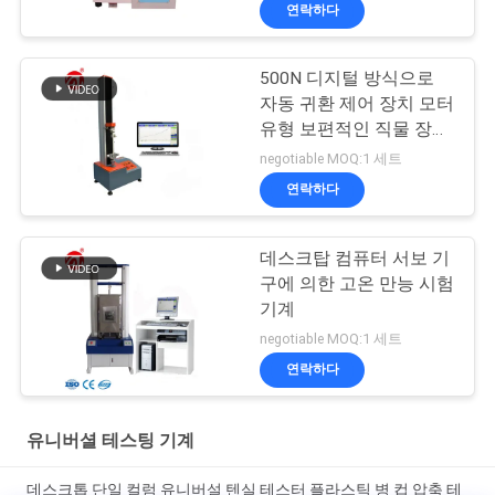
연락하다
500N 디지털 방식으로
자동 귀환 제어 장치 모터
유형 보편적인 직물 장력
강도 시험기
negotiable MOQ:1 세트
연락하다
데스크탑 컴퓨터 서보 기
구에 의한 고온 만능 시험
기계
negotiable MOQ:1 세트
연락하다
유니버셜 테스팅 기계
데스크톱 단일 컬럼 유니버설 텐실 테스터 플라스틱 병 컵 압축 테