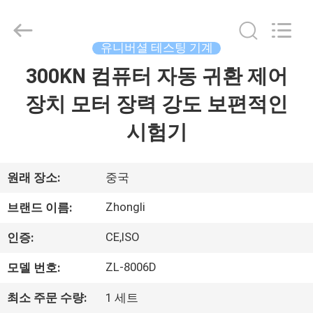
-
2026
Dongguan
Zhongli
Instrument
유니버셜 테스팅 기계
Technology
Co.,
300KN 컴퓨터 자동 귀환 제어
집
Ltd..
All
Rights
장치 모터 장력 강도 보편적인
Reserved.
제
시험기
품
원래 장소:
중국
동
Zhongli
브랜드 이름:
영
CE,ISO
인증:
상
ZL-8006D
모델 번호:
최소 주문 수량:
1 세트
우