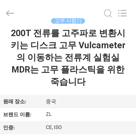
-
2026
Dongguan
Zhongli
Instrument
고무 시험기
Technology
Co.,
200T 전류를 고주파로 변환시
집
Ltd..
All
Rights
키는 디스크 고무 Vulcameter
Reserved.
제
의 이동하는 전류계 실험실
품
MDR는 고무 플라스틱을 위한
죽습니다
동
영
원래 장소:
중국
상
ZL
브랜드 이름:
CE, ISO
인증:
우