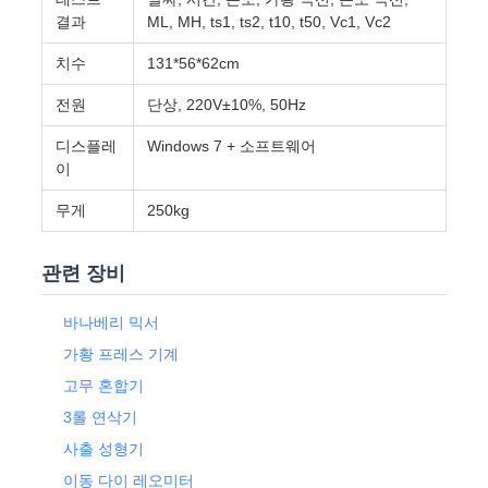
결과
ML, MH, ts1, ts2, t10, t50, Vc1, Vc2
치수
131*56*62cm
전원
단상, 220V±10%, 50Hz
디스플레
Windows 7 + 소프트웨어
이
무게
250kg
관련 장비
바나베리 믹서
가황 프레스 기계
고무 혼합기
3롤 연삭기
사출 성형기
이동 다이 레오미터