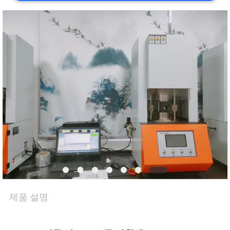
품
질
관
리
연
락
주
세
요
제품 설명
뉴