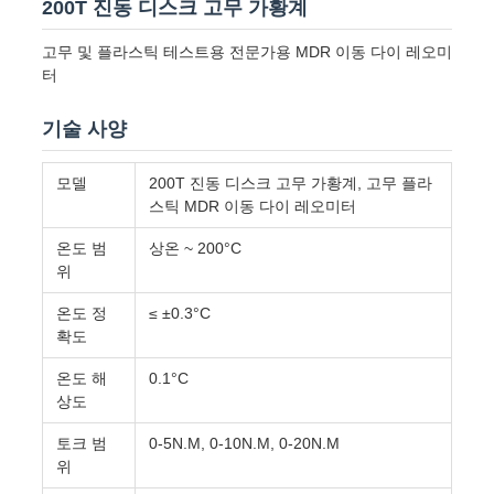
스
200T 진동 디스크 고무 가황계
고무 및 플라스틱 테스트용 전문가용 MDR 이동 다이 레오미
터
인
용
기술 사양
문
모델
200T 진동 디스크 고무 가황계, 고무 플라
스틱 MDR 이동 다이 레오미터
을
온도 범
상온 ~ 200°C
요
위
구
온도 정
≤ ±0.3°C
확도
하
온도 해
0.1°C
세
상도
요
토크 범
0-5N.M, 0-10N.M, 0-20N.M
위