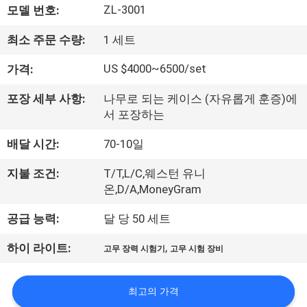
ZL-3001
모델 번호:
리
최소 주문 수량:
1 세트
에
US $4000~6500/set
가격:
대
하
포장 세부 사항:
나무로 되는 케이스 (자유롭게 훈증)에
서 포장하는
여
배달 시간:
70-10일
공
지불 조건:
T/T,L/C,웨스턴 유니
온,D/A,MoneyGram
장
공급 능력:
달 당 50 세트
여
,
하이 라이트:
고무 장력 시험기
고무 시험 장비
행
최고의 가격