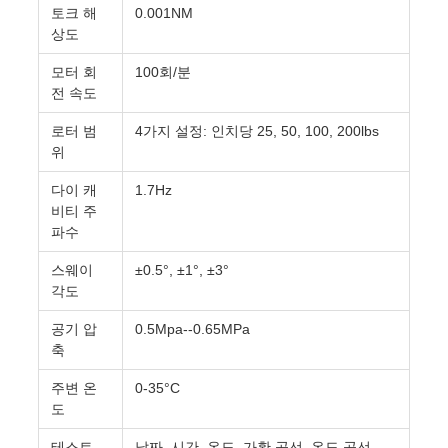
토크 해
0.001NM
VR
상도
SHOW
모터 회
100회/분
전 속도
SITEMAP
로터 범
4가지 설정: 인치당 25, 50, 100, 200lbs
위
PRIVACY
다이 캐
1.7Hz
POLICY
비티 주
파수
스웨이
±0.5°, ±1°, ±3°
각도
공기 압
0.5Mpa--0.65MPa
축
주변 온
0-35°C
도
테스트
날짜, 시간, 온도, 가황 곡선, 온도 곡선,