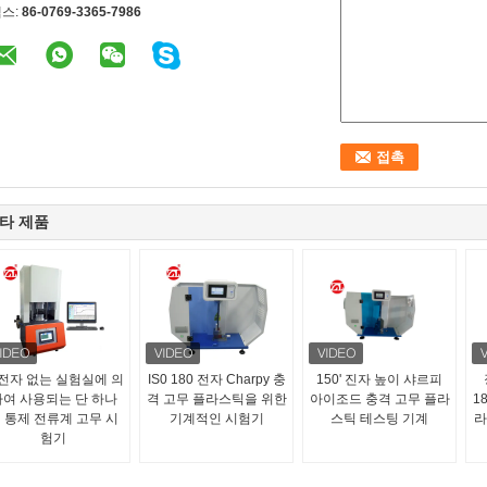
스:
86-0769-3365-7986
타 제품
전자 없는 실험실에 의
IS0 180 전자 Charpy 충
150' 진자 높이 샤르피
하여 사용되는 단 하나
격 고무 플라스틱을 위한
아이조드 충격 고무 플라
1
 통제 전류계 고무 시
기계적인 시험기
스틱 테스팅 기계
라
험기