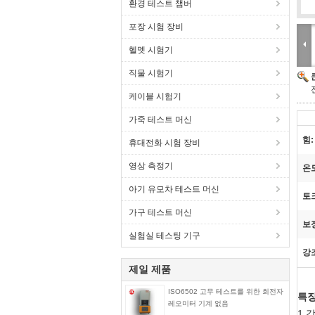
환경 테스트 챔버
포장 시험 장비
헬멧 시험기
직물 시험기
케이블 시험기
가죽 테스트 머신
힘:
휴대전화 시험 장비
영상 측정기
온
아기 유모차 테스트 머신
토
가구 테스트 머신
보
실험실 테스팅 기구
강
제일 제품
ISO6502 고무 테스트를 위한 회전자
특징
레오미터 기계 없음
1.