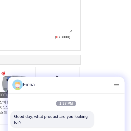
(
0
/ 3000)
Fiona
장비를 시험하는 IS0
Ｕ - 모양이 형성된 진자
1:37 PM
80 5.5J 디지털 충돌 플
디지털 샤르피 금속 충격
스틱 샤르피 아이조드
시험기 ( 150J / 300J )
Good day, what product are you looking 
충격
for?