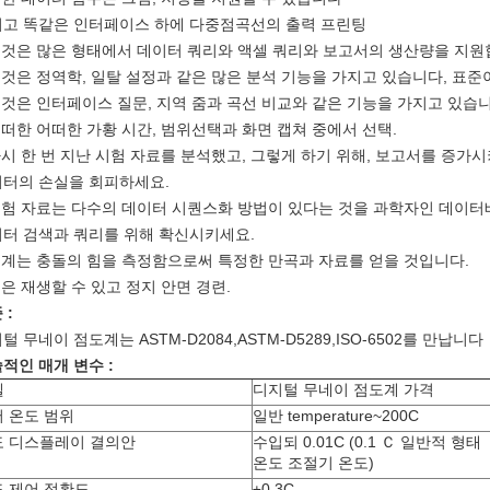
고 똑같은 인터페이스 하에 다중점곡선의 출력 프린팅
그것은 많은 형태에서 데이터 쿼리와 액셀 쿼리와 보고서의 생산량을 지
그것은 정역학, 일탈 설정과 같은 많은 분석 기능을 가지고 있습니다, 표준
그것은 인터페이스 질문, 지역 줌과 곡선 비교와 같은 기능을 가지고 있습니
어떠한 어떠한 가황 시간, 범위선택과 화면 캡쳐 중에서 선택.
다시 한 번 지난 시험 자료를 분석했고, 그렇게 하기 위해, 보고서를 증
터의 손실을 회피하세요.
시험 자료는 다수의 데이터 시퀀스화 방법이 있다는 것을 과학자인 데이
터 검색과 쿼리를 위해 확신시키세요.
기계는 충돌의 힘을 측정함으로써 특정한 만곡과 자료를 얻을 것입니다.
좋은 재생할 수 있고 정지 안면 경련.
 :
털 무네이 점도계는 ASTM-D2084,ASTM-D5289,ISO-6502를 만납니다
적인 매개 변수 :
델
디지털 무네이 점도계 가격
 온도 범위
일반 temperature~200C
도 디스플레이 결의안
수입되 0.01C (0.1 Ｃ 일반적 형태
온도 조절기 온도)
 제어 정확도
±0.3C