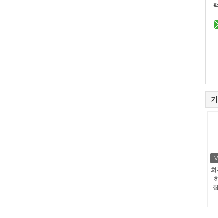
팩
기
회
칩