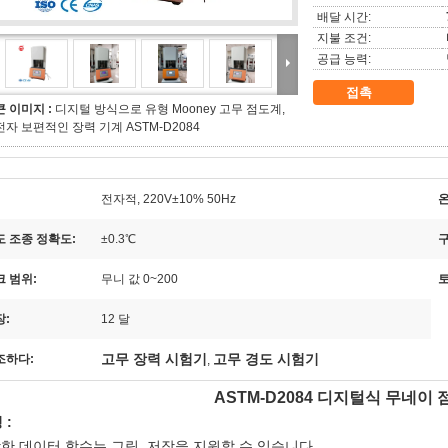
배달 시간:
지불 조건:
공급 능력:
접촉
큰 이미지 :
디지털 방식으로 유형 Mooney 고무 점도계,
전자 보편적인 장력 기계 ASTM-D2084
전자적, 220V±10% 50Hz
온
도 조종 정확도:
±0.3℃
크 범위:
무니 값 0~200
토
장:
12 달
고무 장력 시험기
고무 경도 시험기
조하다:
,
ASTM-D2084 디지털식 무네이
 :
강한 데이터 함수는 그림, 저장을 지원할 수 있습니다