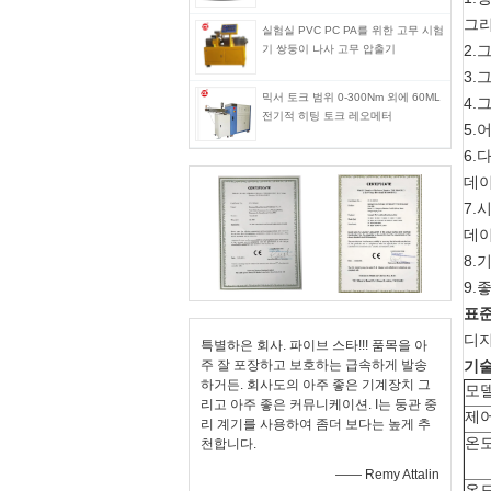
그리
실험실 PVC PC PA를 위한 고무 시험
2.
기 쌍둥이 나사 고무 압출기
3.
믹서 토크 범위 0-300Nm 외에 60ML
4.
전기적 히팅 토크 레오메터
5.
6.
데이
7.
데이
8.
9.
표준
디지
특별하은 회사. 파이브 스타!!! 품목을 아
주 잘 포장하고 보호하는 급속하게 발송
기술
하거든. 회사도의 아주 좋은 기계장치 그
모
리고 아주 좋은 커뮤니케이션. I는 둥관 중
제어
리 계기를 사용하여 좀더 보다는 높게 추
온
천합니다.
—— Remy Attalin
온도