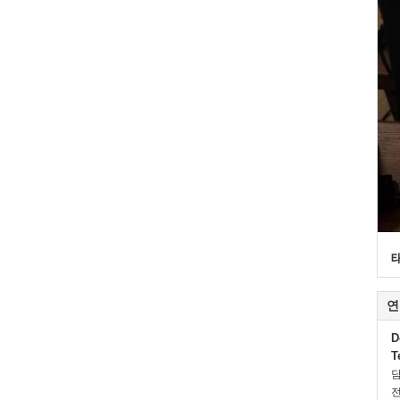
연
D
T
전