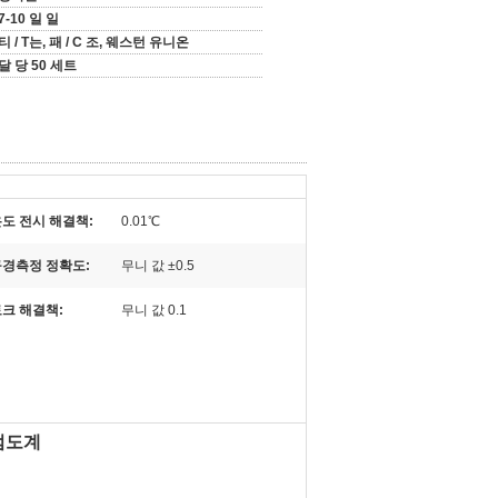
7-10 일 일
티 / T는, 패 / C 조, 웨스턴 유니온
달 당 50 세트
도 전시 해결책:
0.01℃
구경측정 정확도:
무니 값 ±0.5
크 해결책:
무니 값 0.1
 점도계