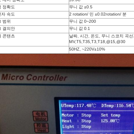
정 정확도
무니 값 ±0.5
전자 속도
2 rotation/ 민 ±0.02rotation/ 분
 범위
무니 값 0~200
크 결의안
무니 값 0.1
쇄 콘탠츠
날짜, 시간, 온도, 무니 스코치 곡
MV,T5,T35,T3,T18,@15,@30
50HZ, ~220V±10%