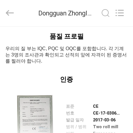
-
2026
Dongguan
Dongguan Zhongli Instrument Technology Co., Ltd. 품질 관리
Zhongli
Instrument
Technology
Co.,
집
Ltd..
All
품질 프로필
Rights
Reserved.
우리의 질 부는 IQC, PQC 및 OQC를 포함합니다. 각 기계
제
는 3명의 조사관과 확인되고 선적의 앞에 자격이 된 증명서
를 찔러야 합니다.
품
인증
동
영
표준
CE
상
번호
CE-17-0306-01
발급 일자
2017-03-06
범위 / 범위
Two roll mill
우