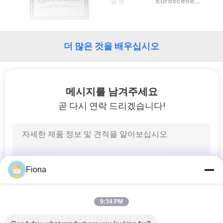
발행
Euroscene Business solutions
리
에
더 많은 것을 배우십시오
대
하
메시지를 남겨주세요
여
곧 다시 연락 드리겠습니다!
공
장
여
Fiona
행
9:34 PM