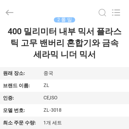
-
2026
Dongguan
Zhongli
Instrument
2 롤 밀
Technology
Co.,
400 밀리미터 내부 믹서 플라스
집
Ltd..
All
Rights
틱 고무 밴버리 혼합기와 금속
Reserved.
제
세라믹 니더 믹서
품
원래 장소:
중국
동
ZL
브랜드 이름:
영
CE,ISO
인증:
상
ZL-3018
모델 번호:
최소 주문 수량:
1개 세트
우