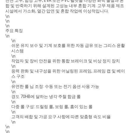
천연 고무, 합성 고무, EVA 또는 PVC 펠릿을 다양한 화학 물질과 혼
스
합 및 반죽하기 위해 설계된 고성능 내부 혼합 기계. 고무 제품 제조
시설에서 가소화, 열간 압연 및 혼합 작업에 이상적입니다.
\n
\n
인
\n
주요 특징
용
\n
\n
쉬운 유지 보수 및 기계 보호를 위한 자동 급유 또는 그리스 윤활
문
시스템
\n
을
작업자 및 장비 안전을 위한 통합 브레이크 및 비상 정지 장치
\n
요
응력 완화 및 내구성을 위한 어닐링된 프레임, 프레임 캡 및 베이
스 구조
구
\n
유연한 롤 닙 조정: 수동 또는 전기 옵션 사용 가능
\n
하
경도 70HB에 달하는 냉각 주철 합금 롤
\n
세
다중 롤 구성: 드릴링 롤, 보링 롤, 홈이 있는 롤
\n
고객의 배합 및 가공 요구 사항에 따른 맞춤형 속도 비율
요
\n
\n
\n