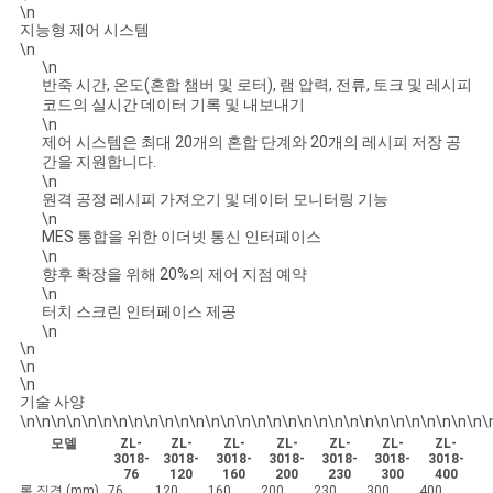
\n
VR
지능형 제어 시스템
\n
SHOW
\n
반죽 시간, 온도(혼합 챔버 및 로터), 램 압력, 전류, 토크 및 레시피
코드의 실시간 데이터 기록 및 내보내기
SITEMAP
\n
제어 시스템은 최대 20개의 혼합 단계와 20개의 레시피 저장 공
간을 지원합니다.
\n
PRIVACY
원격 공정 레시피 가져오기 및 데이터 모니터링 기능
\n
POLICY
MES 통합을 위한 이더넷 통신 인터페이스
\n
향후 확장을 위해 20%의 제어 지점 예약
\n
터치 스크린 인터페이스 제공
\n
\n
\n
\n
기술 사양
\n\n\n\n\n\n\n\n\n\n\n\n\n\n\n\n\n\n\n\n\n\n\n\n\n\n\n\n\n\n\
모델
ZL-
ZL-
ZL-
ZL-
ZL-
ZL-
ZL-
3018-
3018-
3018-
3018-
3018-
3018-
3018-
76
120
160
200
230
300
400
롤 직경 (mm)
76
120
160
200
230
300
400