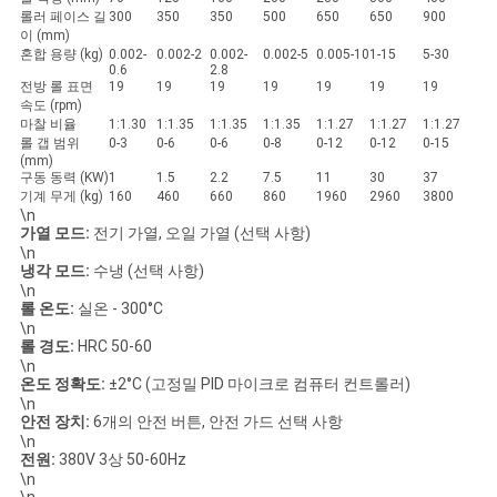
롤러 페이스 길
300
350
350
500
650
650
900
이 (mm)
혼합 용량 (kg)
0.002-
0.002-2
0.002-
0.002-5
0.005-10
1-15
5-30
0.6
2.8
전방 롤 표면
19
19
19
19
19
19
19
속도 (rpm)
마찰 비율
1:1.30
1:1.35
1:1.35
1:1.35
1:1.27
1:1.27
1:1.27
롤 갭 범위
0-3
0-6
0-6
0-8
0-12
0-12
0-15
(mm)
구동 동력 (KW)
1
1.5
2.2
7.5
11
30
37
기계 무게 (kg)
160
460
660
860
1960
2960
3800
\n
가열 모드:
전기 가열, 오일 가열 (선택 사항)
\n
냉각 모드:
수냉 (선택 사항)
\n
롤 온도:
실온 - 300°C
\n
롤 경도:
HRC 50-60
\n
온도 정확도:
±2°C (고정밀 PID 마이크로 컴퓨터 컨트롤러)
\n
안전 장치:
6개의 안전 버튼, 안전 가드 선택 사항
\n
전원:
380V 3상 50-60Hz
\n