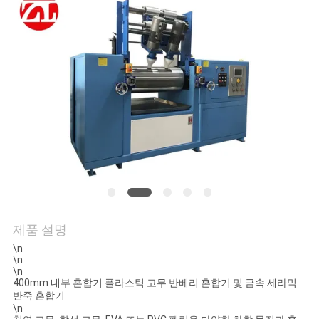
품
질
관
리
연
락
주
세
제품 설명
요
\n
\n
\n
400mm 내부 혼합기 플라스틱 고무 반베리 혼합기 및 금속 세라믹
뉴
반죽 혼합기
\n