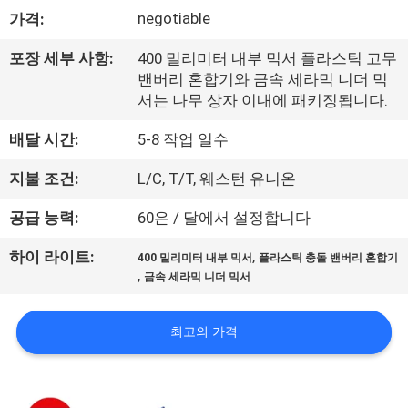
negotiable
가격:
리
에
포장 세부 사항:
400 밀리미터 내부 믹서 플라스틱 고무
밴버리 혼합기와 금속 세라믹 니더 믹
대
서는 나무 상자 이내에 패키징됩니다.
하
배달 시간:
5-8 작업 일수
여
지불 조건:
L/C, T/T, 웨스턴 유니온
공급 능력:
60은 / 달에서 설정합니다
공
,
하이 라이트:
400 밀리미터 내부 믹서
플라스틱 충돌 밴버리 혼합기
장
,
금속 세라믹 니더 믹서
여
최고의 가격
행