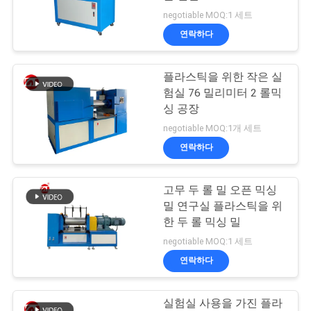
품
negotiable MOQ:1 세트
질
연락하다
관
플라스틱을 위한 작은 실
리
험실 76 밀리미터 2 롤믹
싱 공장
연
negotiable MOQ:1개 세트
연락하다
락
주
고무 두 롤 밀 오픈 믹싱
밀 연구실 플라스틱을 위
세
한 두 롤 믹싱 밀
요
negotiable MOQ:1 세트
연락하다
뉴
실험실 사용을 가진 플라