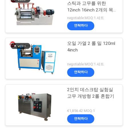
스
스틱과 고무를 위한
12inch 16inch 2개의 목
록 선반
negotiable MOQ:1 세트
인
연락하다
용
오일 가열 2 롤 밀 120ml
문
4inch
을
negotiable MOQ:1 세트
요
연락하다
구
2인치 데스크탑 실험실
하
고무 개방형 2롤 혼합기
세
€1,856.42 MOQ:1
요
연락하다