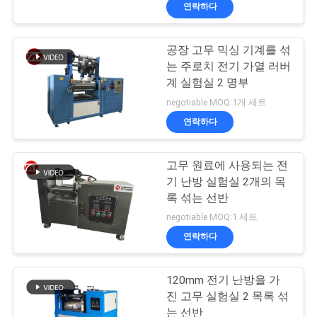
연락하다
리
에
공장 고무 믹싱 기계를 섞
는 주로치 전기 가열 러버
대
계 실험실 2 명부
하
negotiable MOQ:1개 세트
연락하다
여
고무 원료에 사용되는 전
공
기 난방 실험실 2개의 목
록 섞는 선반
장
negotiable MOQ:1 세트
여
연락하다
행
120mm 전기 난방을 가
진 고무 실험실 2 목록 섞
는 선반