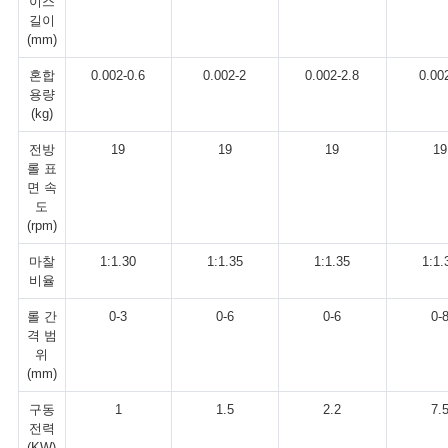
이스
길이
(mm)
혼합
0.002-0.6
0.002-2
0.002-2.8
0.00
용량
(kg)
전방
19
19
19
19
롤 표
면 속
도
(rpm)
마찰
1:1.30
1:1.35
1:1.35
1:1.
비율
롤 간
0-3
0-6
0-6
0-
격 범
위
(mm)
구동
1
1.5
2.2
7.
전력
(KW)