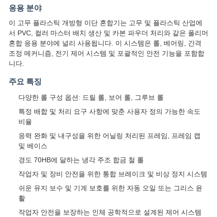
스
응용 분야
이 고무 플라스틱 개방형 이단 혼합기는 고무 및 플라스틱 산업에
서 PVC, 컬러 마스터 배치 생산 및 카본 파우더 처리와 같은 폴리머
인
혼합 응용 분야에 널리 사용됩니다. 이 시스템은 롤, 베어링, 간격
조정 메커니즘, 전기 제어 시스템 및 포괄적인 안전 기능을 포함합
용
니다.
문
주요 특징
을
다양한 롤 구성 옵션: 드릴 롤, 보어 롤, 그루브 롤
특정 배합 및 처리 요구 사항에 맞춘 사용자 정의 가능한 속도
요
비율
구
응력 완화 및 내구성을 위한 어닐링 처리된 프레임, 프레임 캡
및 베이스
하
경도 70HB에 달하는 냉각 주조 합금 철 롤
세
작업자 및 장비 안전을 위한 통합 브레이크 및 비상 정지 시스템
쉬운 유지 보수 및 기계 보호를 위한 자동 오일 또는 그리스 윤
요
활
작업자 안전을 보장하는 인체 공학적으로 설계된 제어 시스템