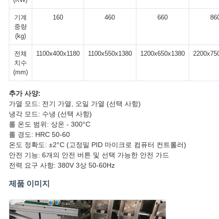
기계
160
460
660
86
중량
(kg)
전체
1100x400x1180
1100x550x1380
1200x650x1380
2200x75
치수
(mm)
추가 사양:
가열 모드: 전기 가열, 오일 가열 (선택 사항)
냉각 모드: 수냉 (선택 사항)
롤 온도 범위: 상온 - 300°C
롤 경도: HRC 50-60
온도 정확도: ±2°C (고정밀 PID 마이크로 컴퓨터 컨트롤러)
안전 기능: 6개의 안전 버튼 및 선택 가능한 안전 가드
전력 요구 사항: 380V 3상 50-60Hz
제품 이미지