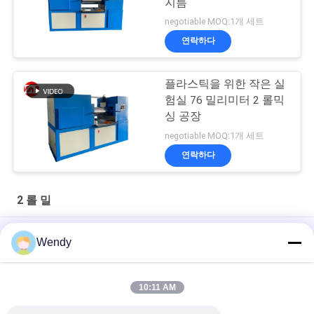
지름
negotiable MOQ:1개 세트
연락하다
플라스틱을 위한 작은 실
험실 76 밀리미터 2 롤믹
싱 공장
negotiable MOQ:1개 세트
연락하다
2 롤 밀
인간화 된 PLC 제어 14 인치 랩 2 롤 밀
Wendy
실험실 사용을 가진 플라스틱과 고무를 위한 12inch 16inch 2개의
목록 선반
10:11 AM
천연고무 저작 및 혼련용 14인치 2롤 밀