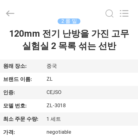
-
2026
Dongguan
Zhongli
Instrument
2 롤 밀
Technology
Co.,
120mm 전기 난방을 가진 고무
집
Ltd..
All
Rights
실험실 2 목록 섞는 선반
Reserved.
제
품
원래 장소:
중국
ZL
브랜드 이름:
동
CE,ISO
인증:
영
ZL-3018
모델 번호:
상
최소 주문 수량:
1 세트
negotiable
가격:
우