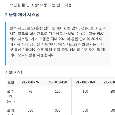
VR
유연한 롤 닙 조정: 수동 또는 전기 작동
SHOW
지능형 제어 시스템
반죽 시간, 온도(혼합 챔버 및 로터), 램 압력, 전류, 토크 및 레
SITEMAP
시피 코드를 실시간으로 기록하고 내보낼 수 있는 고급 PLC
제어 시스템. 이 시스템은 최대 20개의 혼합 단계와 20개의
레시피 저장 공간을 지원하며, MES 시스템과 호환되는 이더
PRIVACY
넷 통신 인터페이스를 통해 원격 공정 레시피 가져오기 및 데
POLICY
이터 모니터링을 지원합니다.
기술 사양
모델
ZL-3018-76
ZL-3018-120
ZL-3018-160
ZL-301
롤 직
76
120
160
20
경
(mm)
롤 페
300
350
350
50