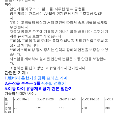
스
특징 :
압연기 롤의 구조 : 드릴드 롤, 지루한 명부, 공형롤
명부 재료는 견고성이 70HB에 한계인 냉각된 주조합금 철입니
다.
인
우리는 고객들의 방식과 처리 조건에 따라서 속도 비율을 설계할
수 있습니다.
용
자동차 공급은 주유에 기름을 치거나 기름을 바릅니다, 그것이 기
계를 유지하고 보호하기 쉽습니다.
문
프레임, 프레임 캡과 토대는 응력 릴리빙을 위해 단련함으로써 용
접되고 처리됩니다.
을
브레이크와 비상 정지 장치는 인력과 장비의 안전을 보장할 수 있
습니다.
시스템을 제어하여 설계된 인간의 본질은 노동 안전을 보장합니
요
다.
조정하는 롤 닙의 방법 : 매뉴얼이거나 전기입니다
구
관련된 기계 :
1.
2.경화 프레스 기계
밴버리 혼합기
하
3.
공장을 부수는 3롤
4.주입 성형기
공기 견본 절단기
5.
이동 다이 유동계
6.
세
기술적인 매개 변수 :
요
모
ZL-3018-76
ZL-3018-120
Zl-3018-160
ZL-3018-200
Zl-30
델
명
밀
76
120
160
200
230
부
리