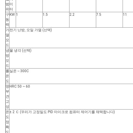
범
미
위
터
구
KW
1
1.5
2.2
7.5
11
동
력
가
전기 난방, 오일 가열 (선택)
열
모
드
냉
물 냉각 (선택)
방
모
드
롤
실온 -- 300C
온
도
명
HRC 50 ~ 60
부
견
고
성
온
± 2 Ｃ (우리가 고정밀도 PID 마이크로 컴퓨터 제어기를 채택합니다)
도
정
확
도