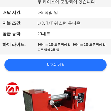
무 케이스에 포장되어 있습니다.
리
배달 시간:
5-8 작업 일
에
지불 조건:
L/C, T/T, 웨스턴 유니온
대
공급 능력:
20세트
하
,
,
하이 라이트:
여
400mm 2롤 고무 믹싱 밀
300mm 2롤 고무 믹싱 밀
고무 믹싱 2롤 밀
공
최고의 가격
장
여
행