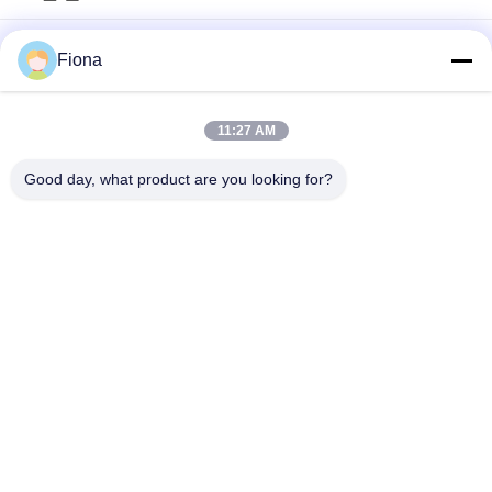
인간화 된 PLC 제어 14 인치 랩 2 롤 밀
Fiona
실험실 사용을 가진 플라스틱과 고무를 위한 12inch 16inch 2개의
목록 선반
11:27 AM
천연고무 저작 및 혼련용 14인치 2롤 밀
Good day, what product are you looking for?
모든
고무 시험기
경화 프레스 기계
유니버셜 테스팅 기
2 롤 밀
계
밴버리 혼합기
장력 시험기