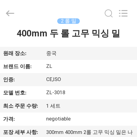
-
2026
Dongguan
Zhongli
Instrument
2 롤 밀
Technology
Co.,
400mm 두 롤 고무 믹싱 밀
집
Ltd..
All
Rights
Reserved.
제
원래 장소:
중국
품
ZL
브랜드 이름:
CE,ISO
인증:
동
ZL-3018
모델 번호:
영
최소 주문 수량:
1 세트
상
negotiable
가격:
우
포장 세부 사항:
300mm 400mm 2롤 고무 믹싱 밀은 나