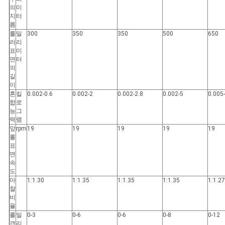
VR
의
미
지
터
SHOW
름
롤
밀
300
350
350
500
650
러
리
표
미
사
면
터
의
길
이
이
혼
킬
0.002-0.6
0.002-2
0.002-2.8
0.002-5
0.005
트
합
로
능
그
맵
력
램
앞
rpm
19
19
19
19
19
롤
표
PRIVACY
면
속
POLICY
도
마
1:1.30
1:1.35
1:1.35
1:1.35
1:1.27
찰
비
율
롤
밀
0-3
0-6
0-6
0-8
0-12
갭
리