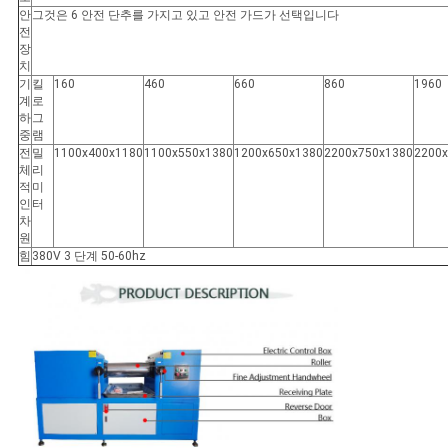
안
그것은 6 안전 단추를 가지고 있고 안전 가드가 선택입니다
전
장
치
기
킬
160
460
660
860
1960
계
로
하
그
중
램
전
밀
1100x400x1180
1100x550x1380
1200x650x1380
2200x750x1380
2200
체
리
적
미
인
터
차
원
힘
380V 3 단계 50-60hz