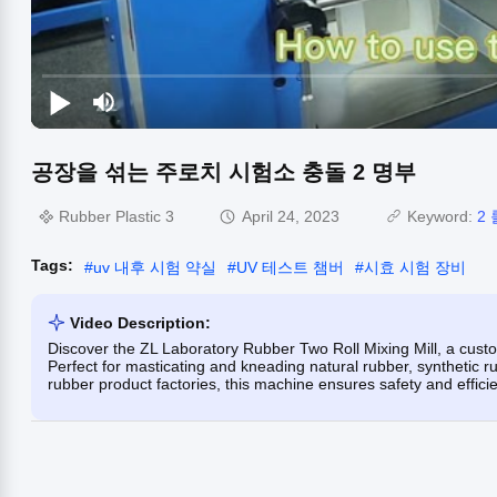
공장을 섞는 주로치 시험소 충돌 2 명부
Rubber Plastic 3
April 24, 2023
Keyword:
2 
Tags:
#
uv 내후 시험 약실
#
UV 테스트 챔버
#
시효 시험 장비
Video Description:
Discover the ZL Laboratory Rubber Two Roll Mixing Mill, a custom
Perfect for masticating and kneading natural rubber, synthetic ru
rubber product factories, this machine ensures safety and effic