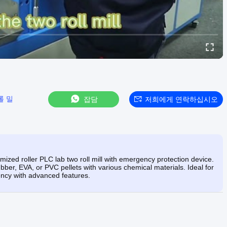
롤 밀
잡담
저희에게 연락하십시오
ized roller PLC lab two roll mill with emergency protection device.
bber, EVA, or PVC pellets with various chemical materials. Ideal for
iency with advanced features.