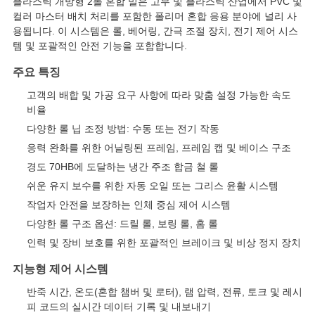
플라스틱 개방형 2롤 혼합 밀은 고무 및 플라스틱 산업에서 PVC 및
스
컬러 마스터 배치 처리를 포함한 폴리머 혼합 응용 분야에 널리 사
용됩니다. 이 시스템은 롤, 베어링, 간극 조절 장치, 전기 제어 시스
템 및 포괄적인 안전 기능을 포함합니다.
인
주요 특징
용
고객의 배합 및 가공 요구 사항에 따라 맞춤 설정 가능한 속도
문
비율
다양한 롤 닙 조정 방법: 수동 또는 전기 작동
을
응력 완화를 위한 어닐링된 프레임, 프레임 캡 및 베이스 구조
요
경도 70HB에 도달하는 냉간 주조 합금 철 롤
쉬운 유지 보수를 위한 자동 오일 또는 그리스 윤활 시스템
구
작업자 안전을 보장하는 인체 중심 제어 시스템
하
다양한 롤 구조 옵션: 드릴 롤, 보링 롤, 홈 롤
인력 및 장비 보호를 위한 포괄적인 브레이크 및 비상 정지 장치
세
지능형 제어 시스템
요
반죽 시간, 온도(혼합 챔버 및 로터), 램 압력, 전류, 토크 및 레시
피 코드의 실시간 데이터 기록 및 내보내기