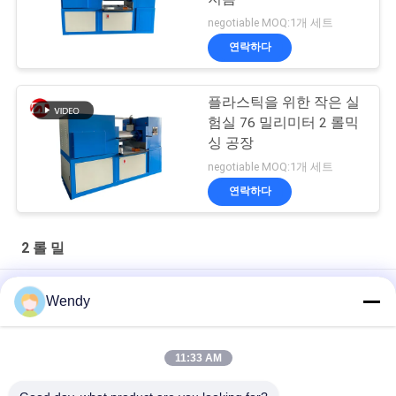
negotiable MOQ:1개 세트
연락하다
플라스틱을 위한 작은 실
험실 76 밀리미터 2 롤믹
싱 공장
negotiable MOQ:1개 세트
연락하다
2 롤 밀
인간화 된 PLC 제어 14 인치 랩 2 롤 밀
Wendy
실험실 사용을 가진 플라스틱과 고무를 위한 12inch 16inch 2개의
목록 선반
11:33 AM
천연고무 저작 및 혼련용 14인치 2롤 밀