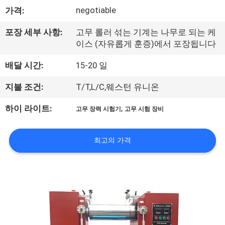
negotiable
가격:
리
에
포장 세부 사항:
고무 롤러 섞는 기계는 나무로 되는 케
이스 (자유롭게 훈증)에서 포장됩니다
대
배달 시간:
15-20 일
하
지불 조건:
T/T,L/C,웨스턴 유니온
여
,
하이 라이트:
고무 장력 시험기
고무 시험 장비
공
최고의 가격
장
여
행