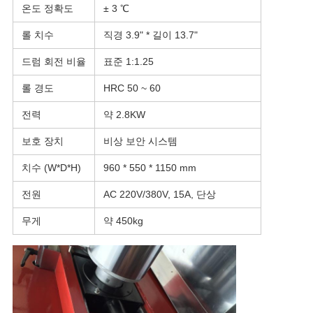
온도 정확도
± 3 ℃
롤 치수
직경 3.9" * 길이 13.7"
드럼 회전 비율
표준 1:1.25
롤 경도
HRC 50 ~ 60
전력
약 2.8KW
보호 장치
비상 보안 시스템
치수 (W*D*H)
960 * 550 * 1150 mm
전원
AC 220V/380V, 15A, 단상
무게
약 450kg