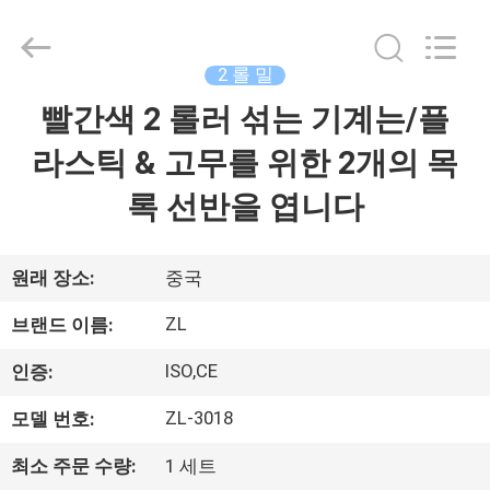
-
2026
Dongguan
Zhongli
Instrument
2 롤 밀
Technology
Co.,
빨간색 2 롤러 섞는 기계는/플
집
Ltd..
All
Rights
라스틱 & 고무를 위한 2개의 목
Reserved.
제
록 선반을 엽니다
품
원래 장소:
중국
동
ZL
브랜드 이름:
영
ISO,CE
인증:
상
ZL-3018
모델 번호:
최소 주문 수량:
1 세트
우