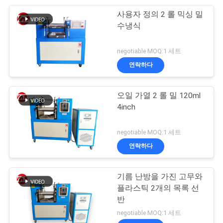
VR
사용자 정의 2 롤 믹싱 밀
105
SHOW
수냉식
포장 시험 장비
negotiable MOQ:1 세트
사
연락하다
이
오일 가열 2 롤 밀 120ml
트
4inch
맵
51
negotiable MOQ:1 세트
연락하다
헬멧 시험기
PRIVACY
POLICY
기름 난방을 가진 고무와
플라스틱 2개의 목록 선
반
negotiable MOQ:1 세트