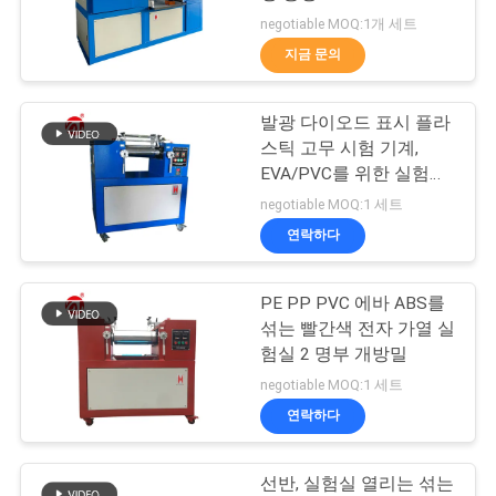
품
negotiable MOQ:1개 세트
질
지금 문의
32
관
발광 다이오드 표시 플라
리
밴버리 혼합기
스틱 고무 시험 기계,
EVA/PVC를 위한 실험실
2 목록 뜨거운 선반
연
negotiable MOQ:1 세트
연락하다
락
주
PE PP PVC 에바 ABS를
33
섞는 빨간색 전자 가열 실
세
험실 2 명부 개방밀
장력 시험기
요
negotiable MOQ:1 세트
연락하다
뉴
선반, 실험실 열리는 섞는