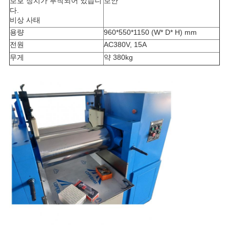
보호 장치가 부착되어 있습니
보안
다.
비상 사태
용량
960*550*1150 (W* D* H) mm
전원
AC380V, 15A
무게
약 380kg