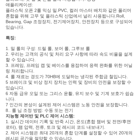
스
애플리케이션:
플라스틱 오픈 2롤 믹싱 밀.PVC, 컬러 마스터 배치와 같은 폴리머
혼합을 위해 고무 및 플라스틱 산업에서 널리 사용됩니다.Roll,
Bearing, Gap 조정장치, 전기제어장치, 안전장치 등으로 구성되어
인
있습니다.
용
특징:
문
1. 밀 롤의 구성: 드릴 롤, 보어 롤, 그루브 롤
2. 우리는 고객의 공식 및 처리 요구 사항에 따라 속도 비율을 설계
할 수 있습니다.
을
3. 프레임, 프레임 캡 및 베이스를 용접하여 응력 완화를 위한 어닐
링 처리합니다.
요
4. 롤 재료는 경도가 70HB에 도달하는 냉각된 주합금 철입니다.
5 브레이크 및 비상 정지 장치는 인력 및 장비의 안전을 보장할 수
구
있습니다.
6 자동 급유 오일 또는 그리스 윤활, 유지 보수 및 기계 보호가 쉽습
하
니다.
7 인간의 본성이 설계된 제어 시스템은 노동 안전을 보장합니다.
8.. 롤 닙 조정 방법: 수동 또는 전기
세
지능형 제어반 및 PLC 제어 시스템:
1. 실시간 데이터 기록 및 반죽 시간, 온도(혼합 챔버 및 전면/후면
요
로터), 램 압력, 전류, 토크 및 레시피 코드 내보내기.
2. 제어 시스템은 최대 20개의 혼합 단계를 설정할 수 있어 20개의
레시피 공간을 절약할 수 있습니다.