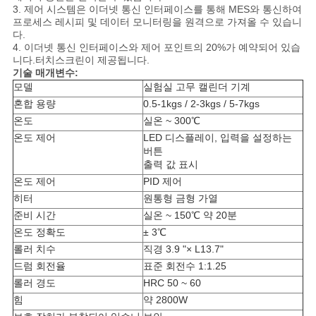
3. 제어 시스템은 이더넷 통신 인터페이스를 통해 MES와 통신하여
VR
프로세스 레시피 및 데이터 모니터링을 원격으로 가져올 수 있습니
SHOW
다.
4. 이더넷 통신 인터페이스와 제어 포인트의 20%가 예약되어 있습
니다.터치스크린이 제공됩니다.
기술 매개변수:
사
모델
실험실 고무 캘린더 기계
혼합 용량
0.5-1kgs / 2-3kgs / 5-7kgs
이
온도
실온 ~ 300℃
트
온도 제어
LED 디스플레이, 입력을 설정하는
버튼
출력 값 표시
맵
온도 제어
PID 제어
히터
원통형 금형 가열
PRIVACY
준비 시간
실온 ~ 150℃ 약 20분
온도 정확도
± 3℃
POLICY
롤러 치수
직경 3.9 "× L13.7"
드럼 회전율
표준 회전수 1:1.25
롤러 경도
HRC 50 ~ 60
힘
약 2800W