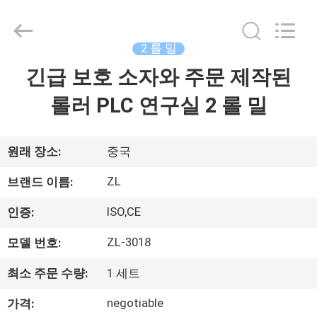
-
2026
Dongguan
Zhongli
Instrument
2 롤 밀
Technology
Co.,
긴급 보호 소자와 주문 제작된
집
Ltd..
All
Rights
롤러 PLC 연구실 2 롤 밀
Reserved.
제
품
원래 장소:
중국
ZL
브랜드 이름:
동
ISO,CE
인증:
영
ZL-3018
모델 번호:
상
최소 주문 수량:
1 세트
negotiable
가격:
우