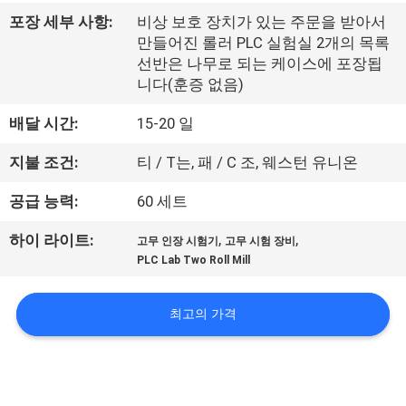
리
포장 세부 사항:
비상 보호 장치가 있는 주문을 받아서
만들어진 롤러 PLC 실험실 2개의 목록
에
선반은 나무로 되는 케이스에 포장됩
니다(훈증 없음)
대
배달 시간:
15-20 일
하
지불 조건:
티 / T는, 패 / C 조, 웨스턴 유니온
여
공급 능력:
60 세트
공
,
,
하이 라이트:
고무 인장 시험기
고무 시험 장비
PLC Lab Two Roll Mill
장
여
최고의 가격
행