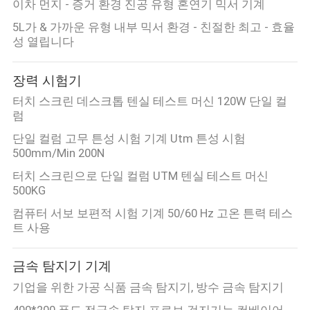
이차 먼지 - 증거 환경 진공 유형 혼연기 믹서 기계
스
5L가 & 가까운 유형 내부 믹서 환경 - 친절한 최고 - 효율
성 열립니다
인
장력 시험기
용
터치 스크린 데스크톱 텐실 테스트 머신 120W 단일 컬
문
럼
을
단일 컬럼 고무 튼성 시험 기계 Utm 튼성 시험
500mm/Min 200N
요
터치 스크린으로 단일 컬럼 UTM 텐실 테스트 머신
500KG
구
컴퓨터 서보 보편적 시험 기계 50/60 Hz 고온 튼력 테스
하
트 사용
세
금속 탐지기 기계
요
기업을 위한 가공 식품 금속 탐지기, 방수 금속 탐지기
400*200 푸드 전금속 탐지 프로브 검지기는 컨베이어