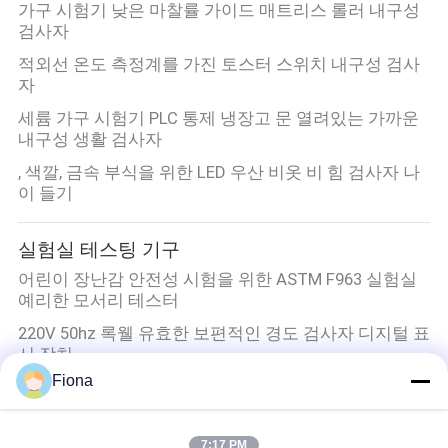
가구 시험기 낮은 마찰률 가이드 매트리스 롤러 내구성
검사자
적외선 온도 측정계를 가진 토스터 스위치 내구성 검사
자
세륨 가구 시험기 PLC 통제 냉장고 문 열려있는 가까운
내구성 생활 검사자
, 색깔, 금속 부식을 위한 LED 우산 비옷 비 힘 검사자 나
이 들기
실험실 테스팅 기구
어린이 장난감 안전성 시험을 위한 ASTM F963 실험실
예리한 모서리 테스터
220V 50hz 록웰 유효한 보편적인 경도 검사자 디지털 표
시 장치
Fiona
디지털 방식으로 재충전 전지를 가진 휴대용 Leeb 경도
시험기
저잡음 보편적인 시험기 단 하나 수평한 차축은 휴대용
7:17 PM