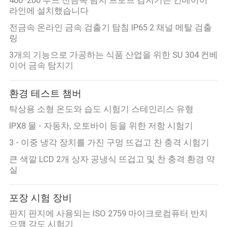
VR
라인에 설치했습니다
SHOW
전금속 온라인 금속 검출기 탐침 IP65 2 채널·메탈 검출
링
3개의 기능으로 가공하는 식품 산업을 위한 SU 304 컨베
사
이어 금속 탐지기
이
환경 테스트 챔버
트
탁상용 소형 온도와 습도 시험기 스테인리스 유형
맵
IPX8 물 - 자동차, 오토바이 등을 위한 저항 시험기
3 - 이중 냉각 장치를 가진 구멍 뜨겁고 찬 충격 시험기
PRIVACY
큰 색깔 LCD 2개 상자 공냉식 뜨겁고 및 찬 충격 환경 약
실
POLICY
포장 시험 장비
판지 판지에 사용되는 ISO 2759 마이크로컴퓨터 반지
으깸 강도 시험기