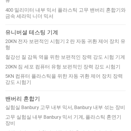
품
류
400 밀리미터 내부 믹서 플라스틱 고무 밴버리 혼합기와
질
금속 세라믹 니더 믹서
관
유니버셜 테스팅 기계
리
20KN 전자 보편적인 시험기 2 란 자동 귀환 제어 장치 유
형
연
철강선 질 감독 역을 위한 보편적인 장력 강도 시험 기계
락
20KN 짐 세포 컴퓨터 유형 보편적인 장력 강도 시험기
5KN 컴퓨터 플라스틱을 위한 자동 귀환 제어 장치 장력
주
강도 시험기
세
밴버리 혼합기
요
실험실 Banbury 고무 내부 믹서, Banbury 내부 섞는 장비
고무 실험실 내부 Banbury 믹서 기계, 플라스틱 혼연기
뉴
장비