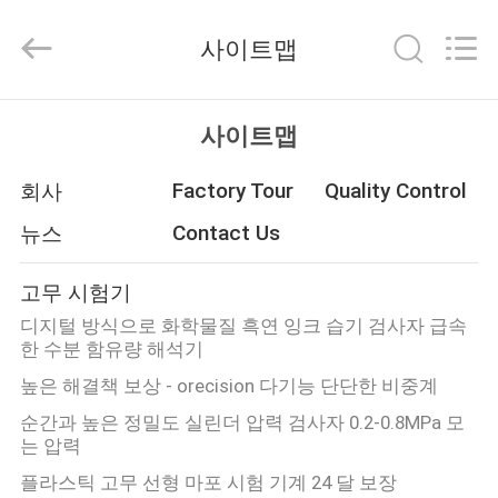
-
2026
Dongguan
사이트맵
Zhongli
Instrument
Technology
Co.,
집
Ltd..
All
사이트맵
Rights
Reserved.
Factory Tour
Quality Control
회사
제
Contact Us
뉴스
품
고무 시험기
동
디지털 방식으로 화학물질 흑연 잉크 습기 검사자 급속
한 수분 함유량 해석기
영
높은 해결책 보상 - orecision 다기능 단단한 비중계
상
순간과 높은 정밀도 실린더 압력 검사자 0.2-0.8MPa 모
는 압력
우
플라스틱 고무 선형 마포 시험 기계 24 달 보장