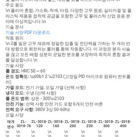
스
주요 용도
\n 폴리머 혼합, 가소화, 착색, 타정, 다양한 고무 원료, 실리카겔 및 플
라스틱 제품용 접착제 공급을 포함한 고무 및 플라스틱 산업 응용 분
야에 이상적입니다.\n
인
기술 문서
기술 사양 PDF 다운로드
용
작동 원리
\n 2롤 밀은 고무 재료에 정밀한 압출 및 전단력을 가하는 두 개의 반
문
대 방향으로 회전하는 롤러를 통해 작동합니다. 이 과정은 분자 사슬
을 끊고 모든 배합 성분의 균일한 분포를 보장하여 최적의 혼합 결과
을
를 달성합니다.\n
기술 사양
롤 경도:
HRC 50 ~ 60
요
온도 정확도:
\u00b1 2 \u2103 (고정밀 PID 마이크로 컴퓨터 컨트롤
러)
구
가열 모드:
전기 가열, 오일 가열 (선택 사항)
냉각 모드:
수냉 (선택 사항)
하
롤 온도 범위:
상온 - 300\u2103
안전 기능:
선택 사항 안전 가드 포함 6개의 안전 버튼
세
전력 요구 사항:
380V 3상 50-60hz
모델 사양
요
매개
ZL-
ZL-3018-
ZL-3018-
ZL-3018-
ZL-3018-
ZL-3018-
ZL-3018-
3018-76
120
160
200
230
300
400
변수
\n
\n
\n
\n
\n
\n
\n
\n
\n
\n
\n
\n
\n
\n
\n
\n