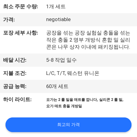
최소 주문 수량:
1개 세트
리
에
negotiable
가격:
대
포장 세부 사항:
공장을 섞는 공장 실험실 충돌을 섞는
작은 충돌 2 명부 개방식 혼합 밀 실리
하
콘은 나무 상자 이내에 패키징됩니다.
여
배달 시간:
5-8 작업 일수
지불 조건:
L/C, T/T, 웨스턴 유니온
공
공급 능력:
60개 세트
장
,
,
하이 라이트:
요가는 2 롤 밀을 매트를 깝니다
실리콘 2 롤 밀
여
요가 매트 충돌 개방밀
행
최고의 가격