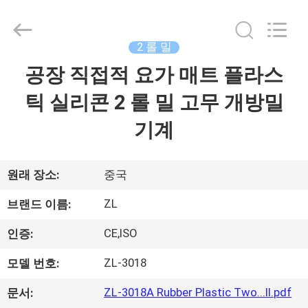
-
2026
Dongguan
Zhongli
Instrument
2 롤 밀
Technology
Co.,
공장 직접적 요가 매트 플라스
집
Ltd..
All
Rights
틱 실리콘 2 롤 밀 고무 개방밀
Reserved.
제
기계
품
원래 장소:
중국
동
ZL
브랜드 이름:
영
CE,ISO
인증:
상
ZL-3018
모델 번호:
ZL-3018A Rubber Plastic Two...ll.pdf
문서:
우