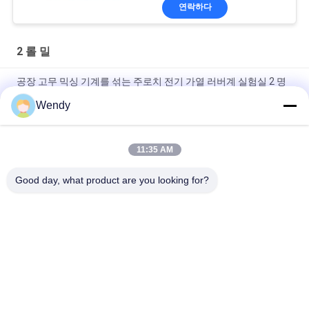
연락하다
2 롤 밀
공장 고무 믹싱 기계를 섞는 주로치 전기 가열 러버계 실험실 2 명
부
Wendy
공장을 섞는 주로치 시험소 고무 기계 2 롤 밀 플라스틱
11:35 AM
주문 제작된 PVC 믹서는 혼합 공장 충돌 기계 실리콘 2 명부 개방
밀을 사용했습니다
Good day, what product are you looking for?
모든
고무 시험기
경화 프레스 기계
유니버셜 테스팅 기
2 롤 밀
계