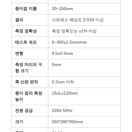
VR
종이컵 지름
20~150mm
SHOW
결의
스트레스 해상도 0.01N 이상
측정 정확성
측정 정확도는 ±1% 이상
SITEMAP
테스트 속도
5~300±2.5mm/min
PRIVACY
변형
9.5±0.5mm
POLICY
측정 머리의 구
5mm
형 크기
축 선편 편차
0.2mm 이하
종이 컵의 측정
15≤L≤120mm
높이
전원 공급
220V 50Hz
크기
550*280*350mm