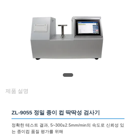
품
질
관
리
연
락
주
제품 설명
세
요
ZL-9055 정밀 종이 컵 딱딱성 검사기
정확한 테스트 결과, 5~300±2.5mm/min의 속도로 신뢰성 있
뉴
는 종이컵 품질 평가를 위해