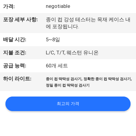
negotiable
가격:
리
에
포장 세부 사항:
종이 컵 강성 테스터는 목재 케이스 내
에 포장됩니다.
대
배달 시간:
5~8일
하
지불 조건:
L/C, T/T, 웨스턴 유니온
여
공급 능력:
60개 세트
공
,
,
하이 라이트:
종이 컵 딱딱성 검사기
정확한 종이 컵 딱딱성 검사기
정밀 종이 컵 딱딱성 검사기
장
여
최고의 가격
행