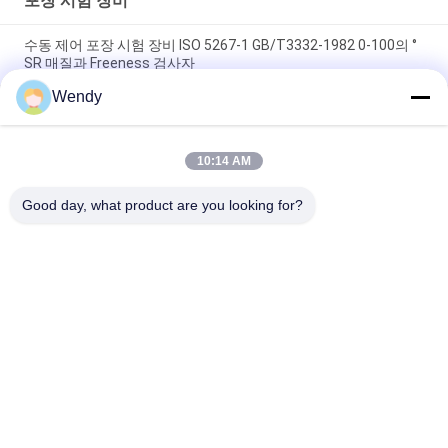
포장 시험 장비
수동 제어 포장 시험 장비 ISO 5267-1 GB/T3332-1982 0-100의 °
SR 매질과 Freeness 검사자
Wendy
20W 촉진 내후성 시험은 노화하는 반대자를 자외선 램프를 챔버
에 수용합니다
10:14 AM
평방 유형은 풍화작용 방 ASTMG53-77 UV 표시등 시험을 가속화
했습니다
Good day, what product are you looking for?
모든
고무 시험기
경화 프레스 기계
유니버셜 테스팅 기
2 롤 밀
계
밴버리 혼합기
장력 시험기