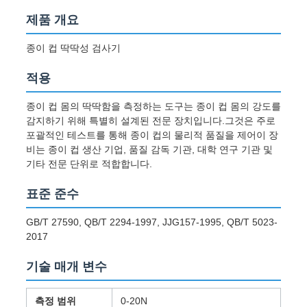
스
제품 개요
종이 컵 딱딱성 검사기
인
적용
용
문
종이 컵 몸의 딱딱함을 측정하는 도구는 종이 컵 몸의 강도를
감지하기 위해 특별히 설계된 전문 장치입니다.그것은 주로
을
포괄적인 테스트를 통해 종이 컵의 물리적 품질을 제어이 장
비는 종이 컵 생산 기업, 품질 감독 기관, 대학 연구 기관 및
요
기타 전문 단위로 적합합니다.
구
표준 준수
하
GB/T 27590, QB/T 2294-1997, JJG157-1995, QB/T 5023-
2017
세
기술 매개 변수
요
측정 범위
0-20N