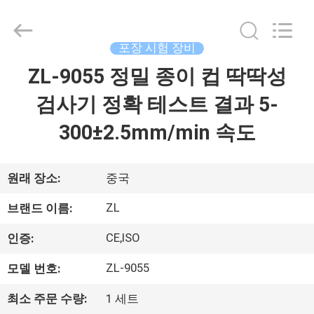
-
2026
Dongguan
Zhongli
Instrument
포장 시험 장비
Technology
Co.,
ZL-9055 정밀 종이 컵 딱딱성
집
Ltd..
All
Rights
검사기 정확 테스트 결과 5-
Reserved.
제
300±2.5mm/min 속도
품
원래 장소:
중국
동
ZL
브랜드 이름:
영
CE,ISO
인증:
상
ZL-9055
모델 번호:
최소 주문 수량:
1 세트
우