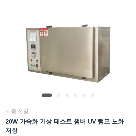
품
질
관
리
연
락
주
세
요
제품 설명
20W 가속화 기상 테스트 챔버 UV 램프 노화
뉴
저항