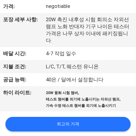
negotiable
가격:
리
에
포장 세부 사항:
20W 촉진 내후성 시험 회의소 자외선
램프 노화 반대자 기구 나이든 테스터
대
가격은 나무 상자 이내에 패키징됩니
다.
하
배달 시간:
4-7 작업 일수
여
지불 조건:
L/C, T/T, 웨스턴 유니온
공
공급 능력:
40은 / 달에서 설정합니다
장
,
하이 라이트:
20W 풍화 시험 챔버
,
테스트 챔버를 외기에 노출시키는 자외선 램프
여
가속 수명 테스트 챔버를 외기에 노출시키기
행
최고의 가격