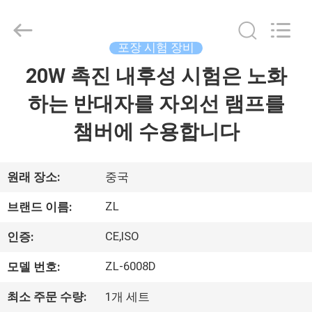
-
2026
Dongguan
Zhongli
Instrument
포장 시험 장비
Technology
Co.,
20W 촉진 내후성 시험은 노화
집
Ltd..
All
Rights
하는 반대자를 자외선 램프를
Reserved.
제
챔버에 수용합니다
품
원래 장소:
중국
동
ZL
브랜드 이름:
영
CE,ISO
인증:
상
ZL-6008D
모델 번호:
최소 주문 수량:
1개 세트
우