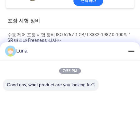
연락하다
포장 시험 장비
수동 제어 포장 시험 장비 ISO 5267-1 GB/T3332-1982 0-100의 °
SR 매질과 Freeness 검사자
Luna
20W 촉진 내후성 시험은 노화하는 반대자를 자외선 램프를 챔버
에 수용합니다
7:55 PM
평방 유형은 풍화작용 방 ASTMG53-77 UV 표시등 시험을 가속화
했습니다
Good day, what product are you looking for?
모든
고무 시험기
경화 프레스 기계
유니버셜 테스팅 기
2 롤 밀
계