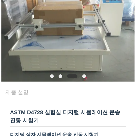
품
질
관
리
연
락
주
제품 설명
세
요
ASTM D4728 실험실 디지털 시뮬레이션 운송
진동 시험기
뉴
디지털 상자 시뮬레이션 운송 진동 시험기