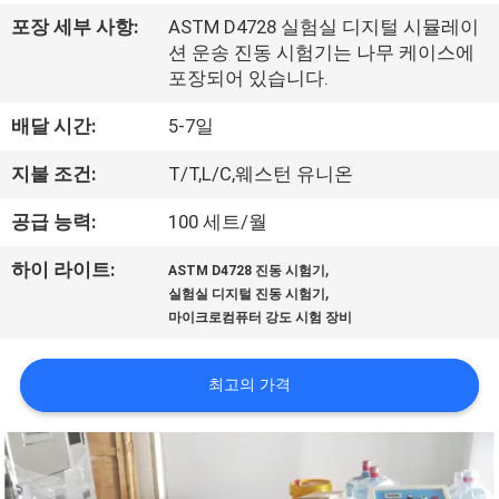
리
포장 세부 사항:
ASTM D4728 실험실 디지털 시뮬레이
션 운송 진동 시험기는 나무 케이스에
에
포장되어 있습니다.
대
배달 시간:
5-7일
하
지불 조건:
T/T,L/C,웨스턴 유니온
여
공급 능력:
100 세트/월
,
하이 라이트:
ASTM D4728 진동 시험기
공
,
실험실 디지털 진동 시험기
마이크로컴퓨터 강도 시험 장비
장
여
최고의 가격
행