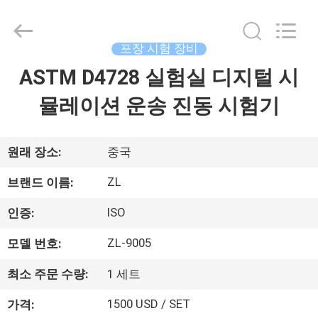
-
2026
Dongguan
Zhongli
Instrument
포장 시험 장비
Technology
Co.,
ASTM D4728 실험실 디지털 시
집
Ltd..
All
Rights
뮬레이션 운송 진동 시험기
Reserved.
제
품
원래 장소:
중국
ZL
브랜드 이름:
동
ISO
인증:
영
ZL-9005
모델 번호:
상
최소 주문 수량:
1 세트
1500 USD / SET
가격:
우