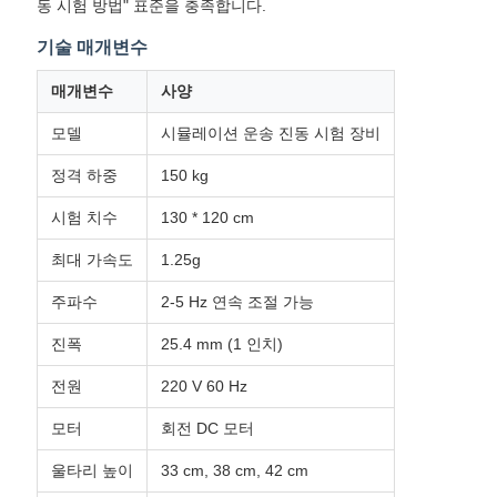
동 시험 방법" 표준을 충족합니다.
VR
기술 매개변수
SHOW
매개변수
사양
SITEMAP
모델
시뮬레이션 운송 진동 시험 장비
정격 하중
150 kg
PRIVACY
시험 치수
130 * 120 cm
POLICY
최대 가속도
1.25g
주파수
2-5 Hz 연속 조절 가능
진폭
25.4 mm (1 인치)
전원
220 V 60 Hz
모터
회전 DC 모터
울타리 높이
33 cm, 38 cm, 42 cm