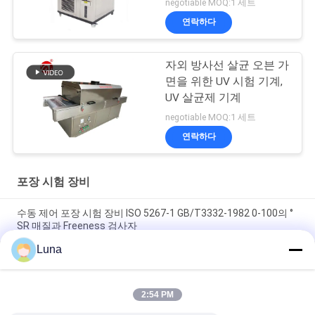
negotiable MOQ:1 세트
연락하다
자외 방사선 살균 오븐 가
면을 위한 UV 시험 기계,
UV 살균제 기계
negotiable MOQ:1 세트
연락하다
포장 시험 장비
수동 제어 포장 시험 장비 ISO 5267-1 GB/T3332-1982 0-100의 °
SR 매질과 Freeness 검사자
Luna
20W 촉진 내후성 시험은 노화하는 반대자를 자외선 램프를 챔버
에 수용합니다
2:54 PM
평방 유형은 풍화작용 방 ASTMG53-77 UV 표시등 시험을 가속화
했습니다