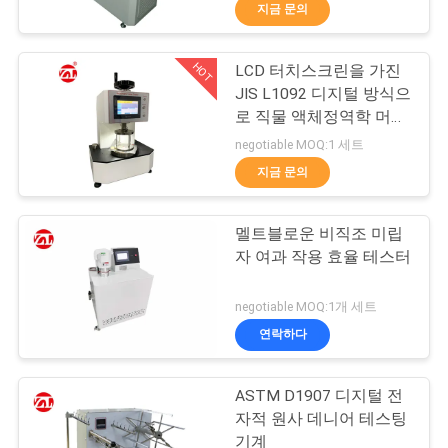
지금 문의
리
에
HOT
LCD 터치스크린을 가진
70
JIS L1092 디지털 방식으
대
로 직물 액체정역학 머리
2 롤 밀
검사자
하
negotiable MOQ:1 세트
지금 문의
여
멜트블로운 비직조 미립
공
자 여과 작용 효율 테스터
장
90
negotiable MOQ:1개 세트
유니버셜 테스팅 기
여
연락하다
행
계
ASTM D1907 디지털 전
자적 원사 데니어 테스팅
기계