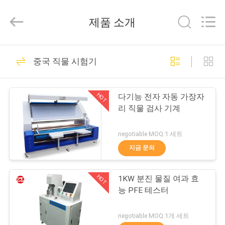
-
2026
Dongguan
제품 소개
Zhongli
Instrument
Technology
Co.,
집
Ltd..
268
All
중국 직물 시험기
Rights
Reserved.
고무 시험기
제
HOT
다기능 전자 자동 가장자
품
리 직물 검사 기계
negotiable MOQ:1 세트
동
지금 문의
43
영
HOT
1KW 분진 물질 여과 효
상
경화 프레스 기계
능 PFE 테스터
우
negotiable MOQ:1개 세트