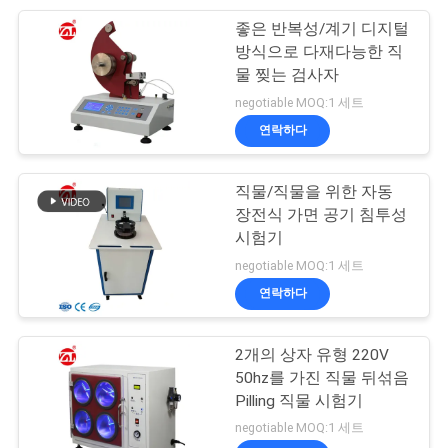
VR
좋은 반복성/계기 디지털
105
SHOW
방식으로 다재다능한 직
물 찢는 검사자
포장 시험 장비
negotiable MOQ:1 세트
사
연락하다
이
직물/직물을 위한 자동
트
장전식 가면 공기 침투성
맵
시험기
51
negotiable MOQ:1 세트
연락하다
헬멧 시험기
PRIVACY
POLICY
2개의 상자 유형 220V
50hz를 가진 직물 뒤섞음
Pilling 직물 시험기
negotiable MOQ:1 세트