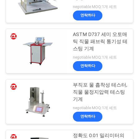
품
negotiable MOQ:1개 세트
질
연락하다
32
관
ASTM D737 세미 오토매
리
밴버리 혼합기
틱 직물 패브릭 통기성 테
스팅 기계
연
negotiable MOQ:1개 세트
연락하다
락
주
부직포 물 흡착성 테스터,
33
직물 물정지압력 테스팅
세
기계
장력 시험기
요
negotiable MOQ:1개 세트
연락하다
뉴
정확도 0.01 밀리미터의