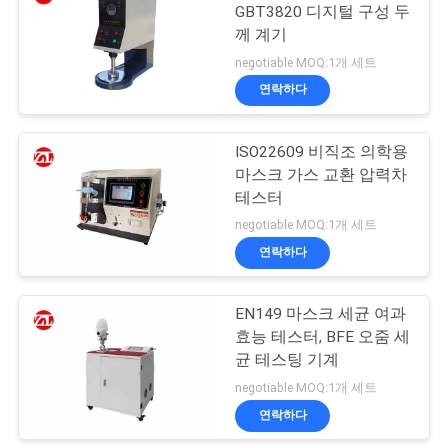
스
GBT3820 디지털 구성 두
께 계기
106
negotiable MOQ:1개 세트
인
연락하다
금속 탐지기 기계
용
ISO22609 비직조 의학용
문
마스크 가스 교환 압력차
을
테스터
negotiable MOQ:1개 세트
요
연락하다
208
구
EN149 마스크 세균 여과
하
환경 테스트 챔버
효능 테스터, BFE 오줌 세
세
균 테스팅 기계
negotiable MOQ:1개 세트
요
연락하다