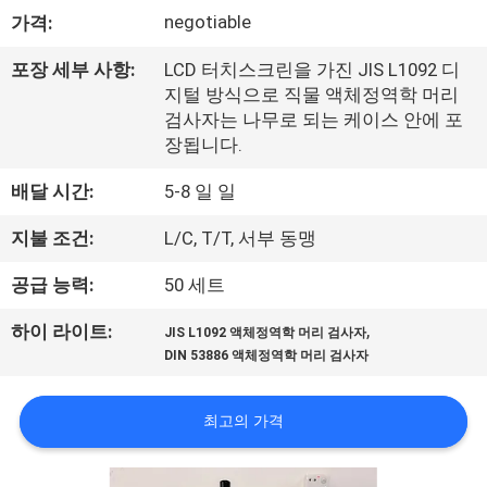
negotiable
가격:
리
에
포장 세부 사항:
LCD 터치스크린을 가진 JIS L1092 디
지털 방식으로 직물 액체정역학 머리
대
검사자는 나무로 되는 케이스 안에 포
장됩니다.
하
배달 시간:
5-8 일 일
여
지불 조건:
L/C, T/T, 서부 동맹
공
공급 능력:
50 세트
장
,
하이 라이트:
JIS L1092 액체정역학 머리 검사자
DIN 53886 액체정역학 머리 검사자
여
행
최고의 가격