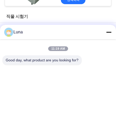
직물 시험기
ASTM D1417 액체 표면 텐시오미터 고 반복성 동적 표면 텐시오
Luna
미터
자동 부직포 롤링 머신 | 엣지 컨트롤 시스템 포함 | 원단 검사 장비
11:19 AM
G278 직물 진동 마모 시험기 및 가죽 와이젠벡 마모 시험기
Good day, what product are you looking for?
모든
고무 시험기
경화 프레스 기계
유니버셜 테스팅 기
2 롤 밀
계