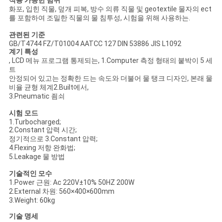
적용 가능한 범위
스
화포, 입힌 직물, 덮개 피복, 방수 의류 직물 및 geotextile 물자의 ect
를 포함하여 조밀한 직물의 물 침투성, 시험을 위해 사용하는.
관련된 기준
인
GB/T4744 FZ/T01004 AATCC 127 DIN 53886 JIS L1092
계기 특성
용
, LCD 메뉴 프로그램 통제되는, 1.Computer 측정 형태의 붙박이 5 세
트
문
안정되어 있고는 정확한 드는 속도와 더불어 물 탱크 디자인, 본래 물
비율 균형 체계2.Built에서,
3.Pneumatic 죔쇠
을
시험 모드
요
1.Turbocharged;
2.Constant 압력 시간;
구
정기적으로 3.Constant 압력;
4.Flexing 저항 완화법;
하
5.Leakage 물 방법
기술적인 모수
세
1.Power 근원: Ac 220V±10% 50HZ 200W
2.External 차원: 560×400×600mm
요
3.Weight: 60kg
기술 명세