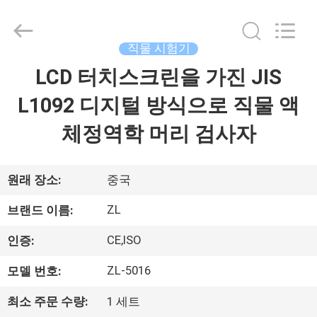
-
2026
Dongguan
Zhongli
Instrument
직물 시험기
Technology
Co.,
LCD 터치스크린을 가진 JIS
집
Ltd..
All
Rights
L1092 디지털 방식으로 직물 액
Reserved.
제
체정역학 머리 검사자
품
원래 장소:
중국
동
ZL
브랜드 이름:
영
CE,ISO
인증:
상
ZL-5016
모델 번호:
최소 주문 수량:
1 세트
우