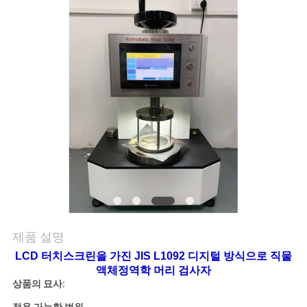
품
질
관
리
연
락
주
세
요
제품 설명
LCD 터치스크린을 가진 JIS L1092 디지털 방식으로 직물
액체정역학 머리 검사자
뉴
상품의 묘사: