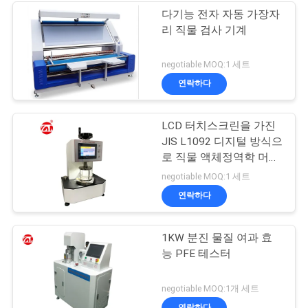
다기능 전자 자동 가장자
리 직물 검사 기계
negotiable MOQ:1 세트
연락하다
LCD 터치스크린을 가진
JIS L1092 디지털 방식으
로 직물 액체정역학 머리
검사자
negotiable MOQ:1 세트
연락하다
1KW 분진 물질 여과 효
능 PFE 테스터
negotiable MOQ:1개 세트
연락하다