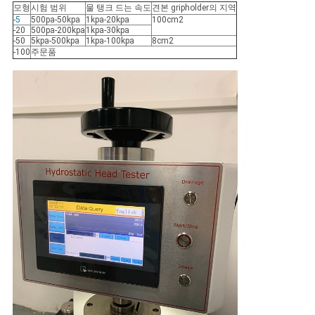
모형
시험 범위
물 탱크 드는 속도
견본 gripholder의 지역
VR
-5
500pa-50kpa
1kpa-20kpa
100cm2
-20
500pa-200kpa
1kpa-30kpa
SHOW
-50
5kpa-500kpa
1kpa-100kpa
8cm2
-100
주문품
사
이
트
맵
PRIVACY
POLICY