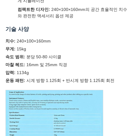
게 시뮬레이션
스
컴팩트한 디자인:
240×100×160mm의 공간 효율적인 치수
와 완전한 액세서리 옵션 제공
인
기술 사양
용
치수:
240×100×160mm
문
무게:
15kg
속도 범위:
분당 50-80 사이클
을
마찰 헤드:
16mm 및 25mm 직경
요
압력:
1134g
운동 패턴:
시계 방향 1.125회 + 반시계 방향 1.125회 회전
구
하
세
요