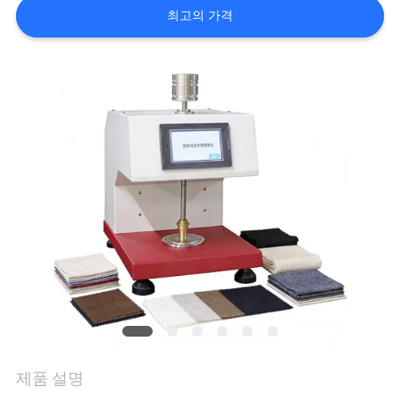
최고의 가격
리
에
대
하
여
공
장
여
행
제품 설명