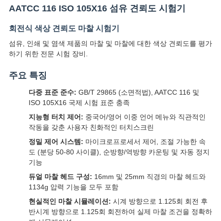
품
AATCC 116 ISO 105X16 섬유 견뢰도 시험기
질
회전식 색상 견뢰도 마찰 시험기
관
섬유, 인쇄 및 염색 제품의 마찰 및 마찰에 대한 색상 견뢰도를 평가
하기 위한 전문 시험 장비.
리
주요 특징
연
다중 표준 준수:
GB/T 29865 (소면적법), AATCC 116 및
ISO 105X16 국제 시험 표준 충족
락
지능형 터치 제어:
중국어/영어 이중 언어 메뉴와 직관적인
작동을 갖춘 사용자 친화적인 터치스크린
주
정밀 제어 시스템:
마이크로프로세서 제어, 조절 가능한 속
세
도 (분당 50-80 사이클), 순방향/역방향 카운팅 및 자동 정지
기능
요
듀얼 마찰 헤드 구성:
16mm 및 25mm 직경의 마찰 헤드와
1134g 압력 기능을 모두 포함
현실적인 마찰 시뮬레이션:
시계 방향으로 1.125회 회전 후
뉴
반시계 방향으로 1.125회 회전하여 실제 마찰 조건을 정확하