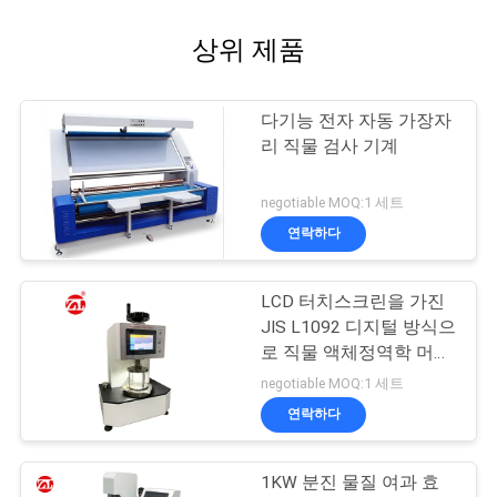
상위 제품
다기능 전자 자동 가장자
리 직물 검사 기계
negotiable MOQ:1 세트
연락하다
LCD 터치스크린을 가진
JIS L1092 디지털 방식으
로 직물 액체정역학 머리
검사자
negotiable MOQ:1 세트
연락하다
1KW 분진 물질 여과 효