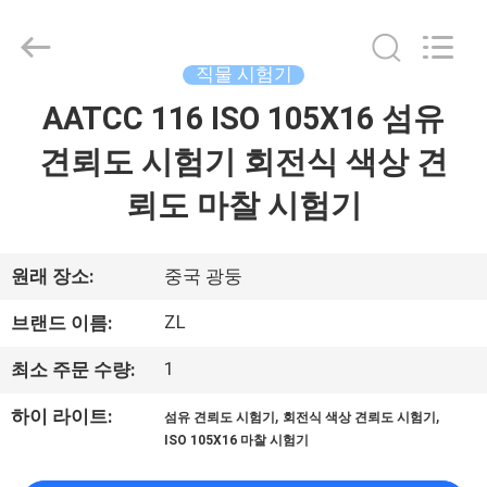
-
2026
Dongguan
Zhongli
Instrument
직물 시험기
Technology
Co.,
AATCC 116 ISO 105X16 섬유
집
Ltd..
All
Rights
견뢰도 시험기 회전식 색상 견
Reserved.
제
뢰도 마찰 시험기
품
원래 장소:
중국 광둥
동
ZL
브랜드 이름:
영
1
최소 주문 수량:
상
,
,
하이 라이트:
섬유 견뢰도 시험기
회전식 색상 견뢰도 시험기
ISO 105X16 마찰 시험기
우