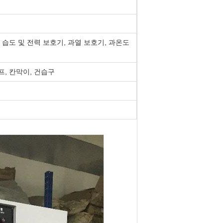
 습도 및 전력 보호기, 과열 보호기, 과온도
램프, 칸막이, 건습구