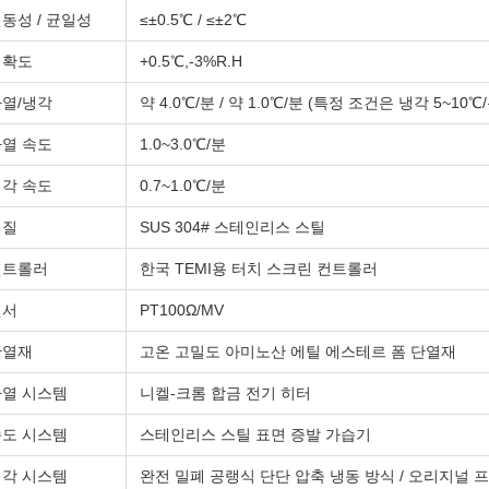
동성 / 균일성
≤±0.5℃ / ≤±2℃
정확도
+0.5℃,-3%R.H
열/냉각
약 4.0℃/분 / 약 1.0℃/분 (특정 조건은 냉각 5~10℃/
열 속도
1.0~3.0℃/분
각 속도
0.7~1.0℃/분
재질
SUS 304# 스테인리스 스틸
컨트롤러
한국 TEMI용 터치 스크린 컨트롤러
센서
PT100Ω/MV
단열재
고온 고밀도 아미노산 에틸 에스테르 폼 단열재
가열 시스템
니켈-크롬 합금 전기 히터
습도 시스템
스테인리스 스틸 표면 증발 가습기
냉각 시스템
완전 밀폐 공랭식 단단 압축 냉동 방식 / 오리지널 프랑스