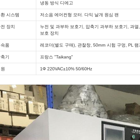
냉동 방식 디에고
순환 시스템
저소음 에어컨형 모터. 다익 날개 원심 팬
전 장치
누전 및 과부하 보호기, 압축기 과부하 보호기, 과열,
보호 장치
부속품
레코더(별도 구매), 관찰창, 50mm 시험 구멍, PL 
압축기
프랑스 "Taikang"
전원
1Φ 220VAC±10% 50/60Hz