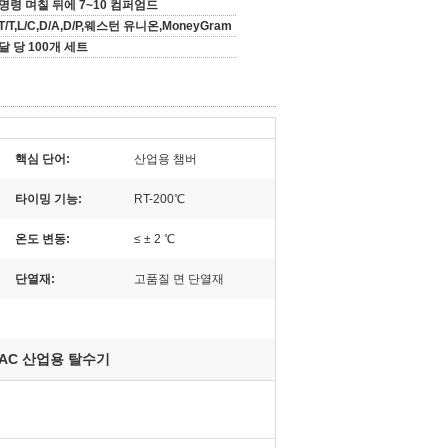
명령 며칠 뒤에 7~10 컴퍼엄드
T/T,L/C,D/A,D/P,웨스턴 유니온,MoneyGram
달 당 100개 세트
핵심 단어:
산업용 챔버
타이밍 기능:
RT-200℃
온도 변동:
≤ ± 2 ℃
단열재:
고품질 면 단열재
VAC 산업용 탈수기