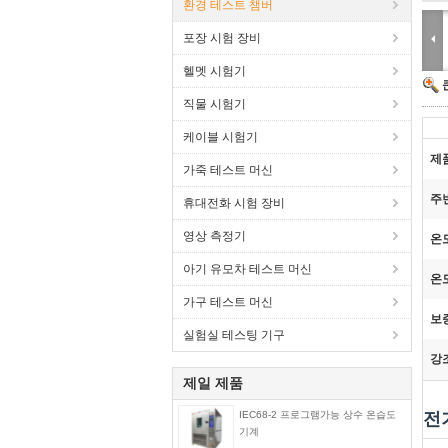
환경 테스트 챔버
포장 시험 장비
헬멧 시험기
직물 시험기
케이블 시험기
제
가죽 테스트 머신
주
휴대전화 시험 장비
영상 측정기
온
아기 유모차 테스트 머신
온
가구 테스트 머신
보
실험실 테스팅 기구
강
제일 제품
IEC68-2 프로그램가능 상수 온습도
전
기계