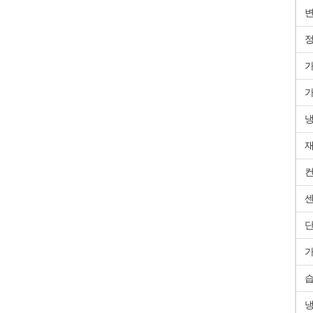
변
가
가
냉