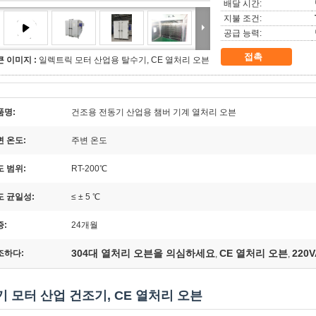
배달 시간:
지불 조건:
공급 능력:
접촉
큰 이미지 :
일렉트릭 모터 산업용 탈수기, CE 열처리 오븐
품명:
건조용 전동기 산업용 챔버 기계 열처리 오븐
변 온도:
주변 온도
도 범위:
RT-200℃
도 균일성:
≤ ± 5 ℃
증:
24개월
304대 열처리 오븐을 의심하세요
CE 열처리 오븐
220
조하다:
,
,
기 모터 산업 건조기, CE 열처리 오븐