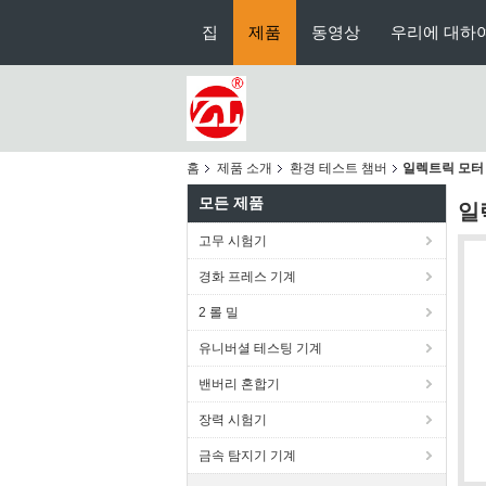
집
제품
동영상
우리에 대하
홈
제품 소개
환경 테스트 챔버
일렉트릭 모터 
모든 제품
일
고무 시험기
경화 프레스 기계
2 롤 밀
유니버셜 테스팅 기계
밴버리 혼합기
장력 시험기
금속 탐지기 기계