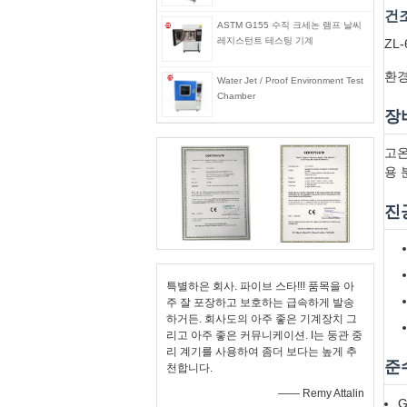
건조
ASTM G155 수직 크세논 램프 날씨
레지스턴트 테스팅 기계
ZL
환경
Water Jet / Proof Environment Test
Chamber
장
고온
용 
진
특별하은 회사. 파이브 스타!!! 품목을 아
주 잘 포장하고 보호하는 급속하게 발송
하거든. 회사도의 아주 좋은 기계장치 그
리고 아주 좋은 커뮤니케이션. I는 둥관 중
리 계기를 사용하여 좀더 보다는 높게 추
준
천합니다.
—— Remy Attalin
G