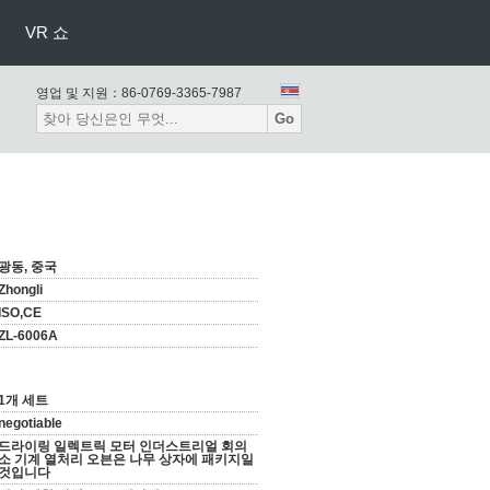
VR 쇼
영업 및 지원：
86-0769-3365-7987
Go
광동, 중국
Zhongli
ISO,CE
ZL-6006A
1개 세트
negotiable
드라이링 일렉트릭 모터 인더스트리얼 회의
소 기계 열처리 오븐은 나무 상자에 패키지일
것입니다