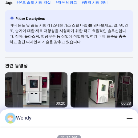
Tags:
#
온도 습도 시험 약실
#
저온 냉장고
#
충격 시험 장비
Video Description:
미니 온도 및 습도 시험기 (스테인리스 스틸 타입)를 만나보세요. 열, 냉, 건
조, 습기에 대한 재료 저항성을 시험하기 위한 작고 효율적인 솔루션입니
다. 전자, 플라스틱, 항공우주 등 산업에 적합하며, 여러 국제 표준을 충족
하고 첨단 디자인과 기술을 갖추고 있습니다.
관련 동영상
00:20
00:28
ISO 20653 IEC60529 IEC 6059 IPX3
프로그래밍 가능한 환경 고온 및 저온
Wendy
IPX4 IPX5 IPX6과 비 테스트 챔버
습도 기후 테스트 챔버
Environmental 6
Environmental 6
September 12, 2025
August 08, 2025
11:14 AM