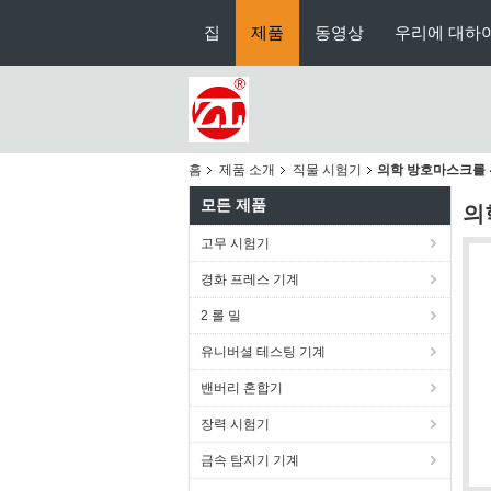
집
제품
동영상
우리에 대하
홈
제품 소개
직물 시험기
의학 방호마스크를 위
모든 제품
의
고무 시험기
경화 프레스 기계
2 롤 밀
유니버셜 테스팅 기계
밴버리 혼합기
장력 시험기
금속 탐지기 기계