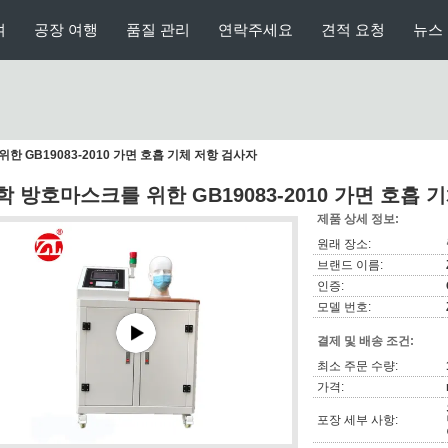
여
공장 여행
품질 관리
연락주세요
견적 요청
뉴스
한 GB19083-2010 가면 호흡 기체 저항 검사자
학 방호마스크를 위한 GB19083-2010 가면 호흡 
제품 상세 정보:
원래 장소:
브랜드 이름:
인증:
모델 번호:
결제 및 배송 조건:
최소 주문 수량:
가격:
포장 세부 사항: