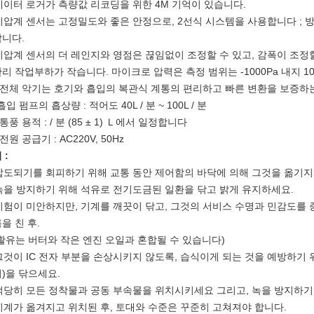
 데이터 로거가 측량값 리코딩을 위한 4M 기억이 있습니다.
 미압계 센서는 고정밀도와 좋은 안정으로, 2선식 시스템을 사용합니다 ;
니다.
 미압계 센서의 더 레인지와 영점은 끊임없이 조정할 수 있고, 감폭이 조정할
리 작업부하가 작습니다. 마이크로 압력은 측정 범위는 -1000Pa 내지 10
. 전체 악기는 호기와 흡입의 복관식 계통의 편리하고 빠른 변환을 보증하
.흡입 펌프의 흡상량 : 적어도 40L / 분 ~ 100L / 분
. 통풍 용적 : / 분 (85 ± 1) Ｌ에서 일정합니다
 전원 공급기 : AC220V, 50Hz
 :
 압도되기를 회피하기 위해 교통 동안 제어함의 바닥에 의해 그것을 옮기지
 녹을 방지하기 위해 석유로 전기도금된 일환을 닦고 밝게 유지하세요.
 시험이 미안하지만, 기계를 깨끗이 닦고, 그것의 서비스 수명과 민감도
을 친 후.
활유는 버터와 작은 엔진 오일과 혼합될 수 있습니다)
 그것이 IC 전자 부분을 손상시키지 않도록, 습식이게 되는 것을 예방하기
)을 닦으세요.
 적당히 모든 정착물과 공동 부속물을 위치시키세요 그리고, 녹을 방지하기
 기계가 옮겨지고 위치된 후, 토대와 수준은 꾸준히 고쳐져야 합니다.