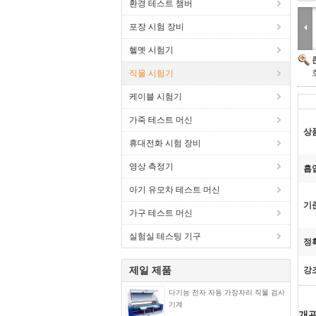
환경 테스트 챔버
포장 시험 장비
헬멧 시험기
직물 시험기
케이블 시험기
가죽 테스트 머신
상
휴대전화 시험 장비
영상 측정기
흡
아기 유모차 테스트 머신
기
가구 테스트 머신
실험실 테스팅 기구
정
제일 제품
강
다기능 전자 자동 가장자리 직물 검사
기계
개관