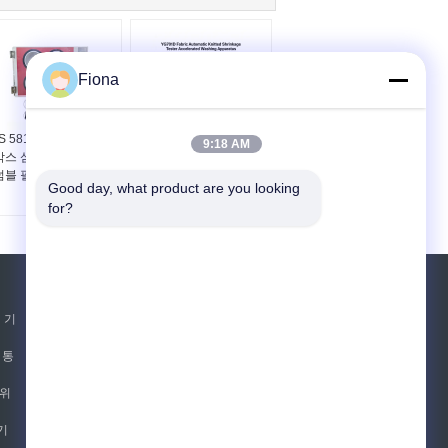
Fiona
S 5811 IWS TM152 4
YG701D 직물 자동 니트
9:18 AM
박스 섬유 직물 무작위
수축 시험기 가속 세탁
덤블 필링 테스트 머신
장치
Good day, what product are you looking 
for?
견적 요청
 기
보내십시오
 통
 위
E-Mail
사이트맵
|
기