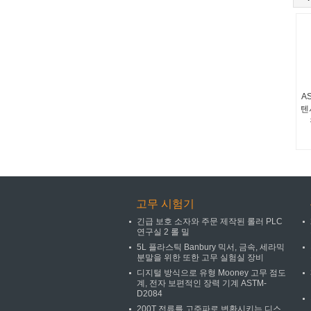
A
텐
고무 시험기
긴급 보호 소자와 주문 제작된 롤러 PLC
연구실 2 롤 밀
5L 플라스틱 Banbury 믹서, 금속, 세라믹
분말을 위한 또한 고무 실험실 장비
디지털 방식으로 유형 Mooney 고무 점도
계, 전자 보편적인 장력 기계 ASTM-
D2084
200T 전류를 고주파로 변환시키는 디스