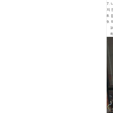
7.
지 
8.
9.