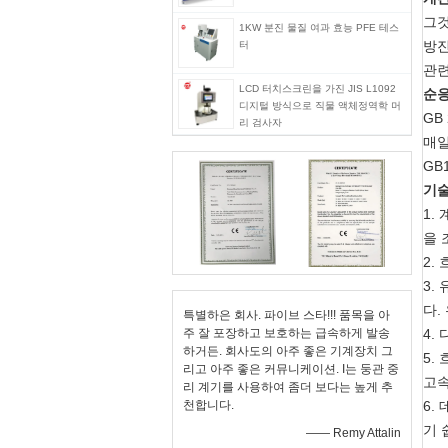
그것
1KW 분진 물질 여과 효능 PFE 테스
방진
터
관련
LCD 터치스크린을 가진 JIS L1092
순응
디지털 방식으로 직물 액체정역학 머
GB
리 검사자
매일
GB
기술
1.
을 
2.
3.
다.
특별하은 회사. 파이브 스타!!! 품목을 아
주 잘 포장하고 보호하는 급속하게 발송
4.
하거든. 회사도의 아주 좋은 기계장치 그
5.
리고 아주 좋은 커뮤니케이션. I는 둥관 중
고속
리 계기를 사용하여 좀더 보다는 높게 추
천합니다.
6.
기 
—— Remy Attalin