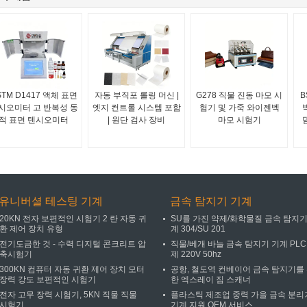
STM D1417 액체 표면
자동 부직포 롤링 머신 |
G278 직물 진동 마모 시
B
시오미터 고 반복성 동
엣지 컨트롤 시스템 포함
험기 및 가죽 와이젠벡
적 표면 텐시오미터
| 원단 검사 장비
마모 시험기
유니버셜 테스팅 기계
금속 탐지기 기계
20KN 전자 보편적인 시험기 2 란 자동 귀
SU를 가진 약제/화학물질 금속 탐지기
환 제어 장치 유형
계 304/SU 201
전기도금한 것 - 수력 디지털 콘크리트 압
직물/베개 바늘 금속 탐지기 기계 PLC
축시험기
제 220V 50hz
300KN 컴퓨터 자동 귀환 제어 장치 모터
공항, 철도역 컨베이어 금속 탐지기를
장력 강도 보편적인 시험기
한 엑스레이 짐 스캐너
전자 고무 장력 시험기, 5KN 직물 직물
플라스틱 제조업 중력 가을 금속 분리
시험기
기계 지원 OEM 서비스