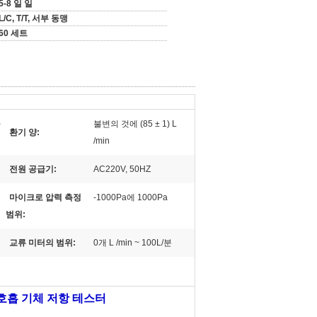
5-8 일 일
L/C, T/T, 서부 동맹
60 세트
사
불변의 것에 (85 ± 1) L
환기 양:
/min
전원 공급기:
AC220V, 50HZ
마이크로 압력 측정
-1000Pa에 1000Pa
범위:
교류 미터의 범위:
0개 L /min ~ 100L/분
 호흡 기체 저항 테스터