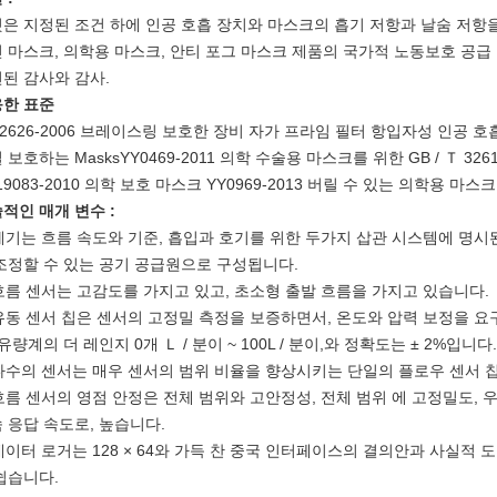
은 지정된 조건 하에 인공 호흡 장치와 마스크의 흡기 저항과 날숨 저항
 마스크, 의학용 마스크, 안티 포그 마스크 제품의 국가적 노동보호 공급
된 감사와 감사.
한 표준
 2626-2006 브레이스링 보호한 장비 자가 프라임 필터 항입자성 인공 호흡 장
 보호하는 MasksYY0469-2011 의학 수술용 마스크를 위한 GB / Ｔ 326
19083-2010 의학 보호 마스크 YY0969-2013 버릴 수 있는 의학용 마스크
적인 매개 변수 :
 계기는 흐름 속도와 기준, 흡입과 호기를 위한 두가지 삽관 시스템에 명시
조정할 수 있는 공기 공급원으로 구성됩니다.
 흐름 센서는 고감도를 가지고 있고, 초소형 출발 흐름을 가지고 있습니다.
 유동 센서 칩은 센서의 고정밀 측정을 보증하면서, 온도와 압력 보정을 
 유량계의 더 레인지 0개 Ｌ / 분이 ~ 100L / 분이,와 정확도는 ± 2%입니다.
 다수의 센서는 매우 센서의 범위 비율을 향상시키는 단일의 플로우 센서 
 흐름 센서의 영점 안정은 전체 범위와 고안정성, 전체 범위 에 고정밀도, 
 응답 속도로, 높습니다.
 데이터 로거는 128 × 64와 가득 찬 중국 인터페이스의 결의안과 사실적
쉽습니다.