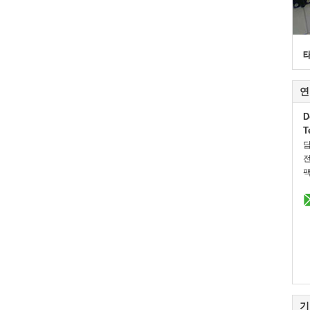
연
D
T
전
팩
기