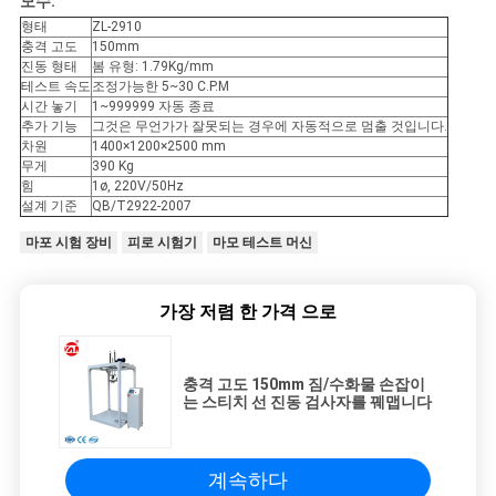
모수:
스
형태
ZL-2910
충격 고도
150mm
진동 형태
봄 유형: 1.79Kg/mm
인
테스트 속도
조정가능한 5~30 C.P.M
시간 놓기
1~999999 자동 종료
용
추가 기능
그것은 무언가가 잘못되는 경우에 자동적으로 멈출 것입니다.
차원
1400×1200×2500 mm
무게
390 Kg
문
힘
1ø, 220V/50Hz
설계 기준
QB/T2922-2007
을
마포 시험 장비
피로 시험기
마모 테스트 머신
요
구
가장 저렴 한 가격 으로
하
충격 고도 150mm 짐/수화물 손잡이
세
는 스티치 선 진동 검사자를 꿰맵니다
요
계속하다