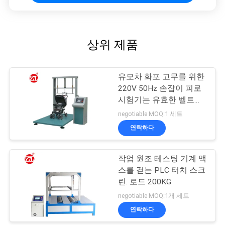
VR
SHOW
상위 제품
사
유모차 화포 고무를 위한
이
220V 50Hz 손잡이 피로
트
시험기는 유효한 벨트를
운반합니다
negotiable MOQ:1 세트
맵
연락하다
PRIVACY
작업 원조 테스팅 기계 맥
POLICY
스를 걷는 PLC 터치 스크
린. 로드 200KG
negotiable MOQ:1개 세트
연락하다