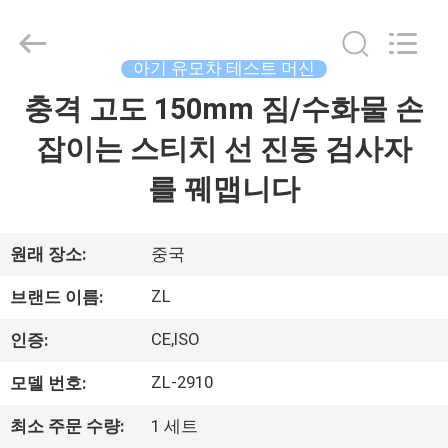
-
2026
Dongguan
Zhongli
Instrument
아기 유모차 테스트 머신
Technology
Co.,
충격 고도 150mm 짐/수화물 손
집
Ltd..
All
Rights
잡이는 스티치 선 진동 검사자
Reserved.
제
를 꿰맵니다
품
원래 장소:
중국
동
ZL
브랜드 이름:
영
CE,ISO
인증:
상
ZL-2910
모델 번호:
최소 주문 수량:
1 세트
우