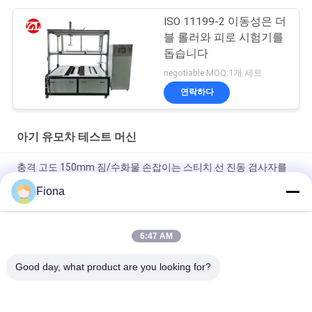
ISO 11199-2 이동성은 더
블 롤러와 피로 시험기를
돕습니다
negotiable MOQ:1개 세트
연락하다
아기 유모차 테스트 머신
충격 고도 150mm 짐/수화물 손잡이는 스티치 선 진동 검사자를
꿰맵니다
Fiona
50HZ 유모차 시험기/핸드백 그네 시험 기계
6:47 AM
고도 300 Mm는 상승 부대 AC 220V를 위한 상승 수화물 시험기를
가장합니다
Good day, what product are you looking for?
모든