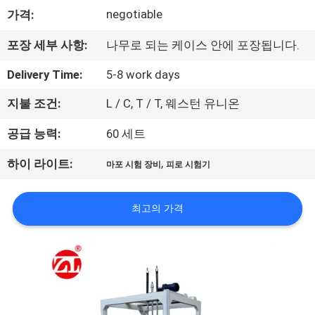
negotiable
가격:
리
에
포장 세부 사항:
나무로 되는 케이스 안에 포장됩니다.
대
Delivery Time:
5-8 work days
하
지불 조건:
L / C, T / T, 웨스턴 유니온
여
공급 능력:
60 세트
,
하이 라이트:
마포 시험 장비
피로 시험기
공
장
최고의 가격
여
행