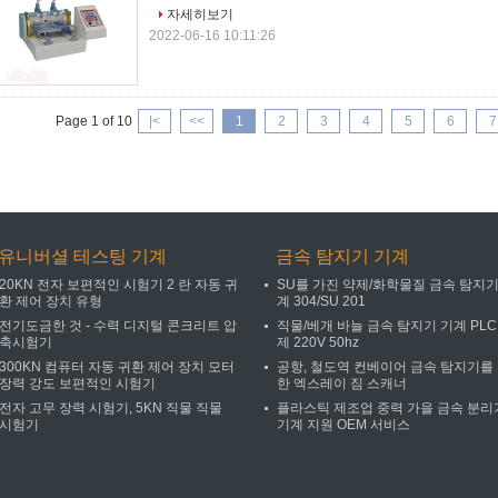
자세히보기
2022-06-16 10:11:26
Page 1 of 10
|<
<<
1
2
3
4
5
6
7
유니버셜 테스팅 기계
금속 탐지기 기계
20KN 전자 보편적인 시험기 2 란 자동 귀
SU를 가진 약제/화학물질 금속 탐지기
환 제어 장치 유형
계 304/SU 201
전기도금한 것 - 수력 디지털 콘크리트 압
직물/베개 바늘 금속 탐지기 기계 PLC
축시험기
제 220V 50hz
300KN 컴퓨터 자동 귀환 제어 장치 모터
공항, 철도역 컨베이어 금속 탐지기를
장력 강도 보편적인 시험기
한 엑스레이 짐 스캐너
전자 고무 장력 시험기, 5KN 직물 직물
플라스틱 제조업 중력 가을 금속 분리
시험기
기계 지원 OEM 서비스