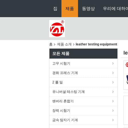
집
제품
동영상
우리에 대하
홈
제품 소개
leather testing equipment
l
모든 제품
고무 시험기
경화 프레스 기계
2 롤 밀
유니버셜 테스팅 기계
밴버리 혼합기
장력 시험기
금속 탐지기 기계