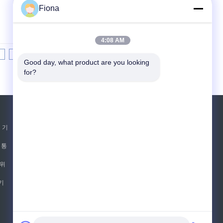
Fiona
4:08 AM
8
9
10
>>
>|
Good day, what product are you looking 
for?
견적 요청
 기
보내십시오
 통
 위
E-Mail
사이트맵
|
기
모바일 사이트