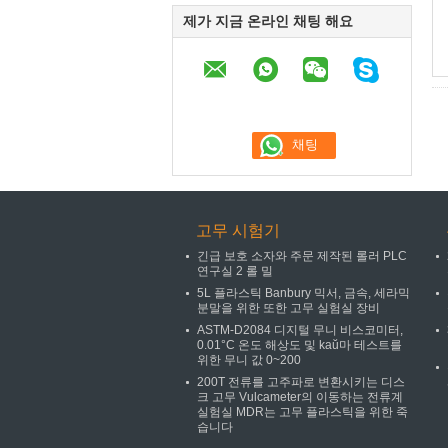
제가 지금 온라인 채팅 해요
고무 시험기
긴급 보호 소자와 주문 제작된 롤러 PLC
연구실 2 롤 밀
5L 플라스틱 Banbury 믹서, 금속, 세라믹
분말을 위한 또한 고무 실험실 장비
ASTM-D2084 디지털 무니 비스코미터,
0.01°C 온도 해상도 및 kaŭ마 테스트를
위한 무니 값 0~200
200T 전류를 고주파로 변환시키는 디스
크 고무 Vulcameter의 이동하는 전류계
실험실 MDR는 고무 플라스틱을 위한 죽
습니다