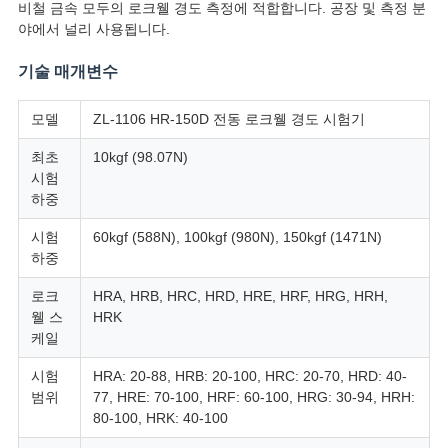
스
비철 금속 모두의 로크웰 경도 측정에 적합합니다. 공장 및 측정 분
야에서 널리 사용됩니다.
기술 매개변수
인
용
모델
ZL-1106 HR-150D 전동 로크웰 경도 시험기
문
최초
10kgf (98.07N)
시험
을
하중
요
시험
60kgf (588N), 100kgf (980N), 150kgf (1471N)
하중
구
로크
HRA, HRB, HRC, HRD, HRE, HRF, HRG, HRH,
하
웰 스
HRK
케일
세
시험
HRA: 20-88, HRB: 20-100, HRC: 20-70, HRD: 40-
요
범위
77, HRE: 70-100, HRF: 60-100, HRG: 30-94, HRH:
80-100, HRK: 40-100