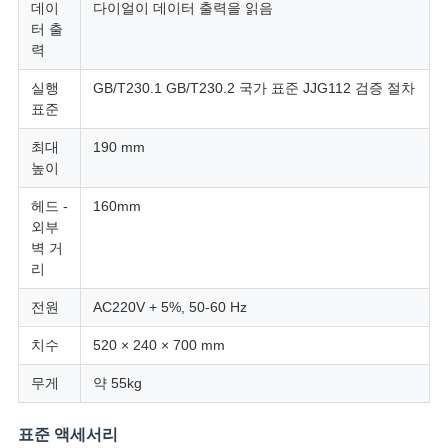
데이
다이얼이 데이터 출력을 읽음
VR
터 출
SHOW
력
실행
GB/T230.1 GB/T230.2 국가 표준 JJG112 검증 절차
표준
SITEMAP
최대
190 mm
높이
PRIVACY
헤드 -
160mm
POLICY
외부
벽 거
리
전원
AC220V + 5%, 50-60 Hz
치수
520 × 240 × 700 mm
무게
약 55kg
표준 액세서리