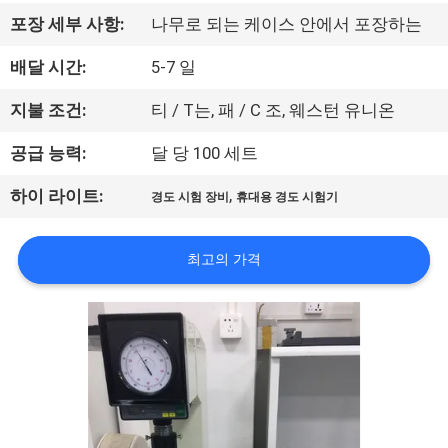
리
포장 세부 사항:
나무로 되는 케이스 안에서 포장하는
에
배달 시간:
5-7 일
대
지불 조건:
티 / T는, 패 / C 조, 웨스턴 유니온
하
공급 능력:
달 당 100 세트
여
,
하이 라이트:
경도 시험 장비
휴대용 경도 시험기
공
최고의 가격
장
여
행