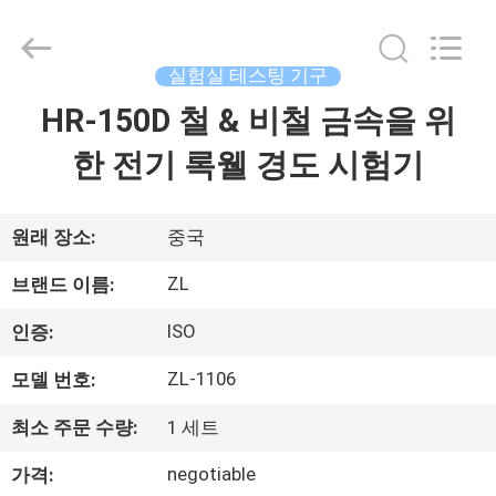
-
2026
Dongguan
Zhongli
Instrument
실험실 테스팅 기구
Technology
Co.,
HR-150D 철 & 비철 금속을 위
집
Ltd..
All
Rights
한 전기 록웰 경도 시험기
Reserved.
제
품
원래 장소:
중국
ZL
브랜드 이름:
동
ISO
인증:
영
ZL-1106
모델 번호:
상
최소 주문 수량:
1 세트
negotiable
가격:
우