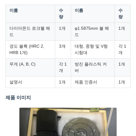
이름
수
이름
수
량
량
다이아몬드 로크웰 헤
1개
φ1.5875mm 볼 헤
1개
드
드
경도 블록 (HRC 2,
3개
대형, 중형 및 V형
각 1
HRB 1개)
시험대
개
무게 (A, B, C)
각 1
방진 플라스틱 커
1개
개
버
설명서
1개
제품 인증서
1개
제품 이미지