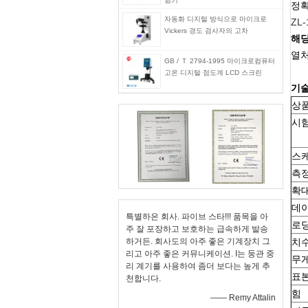
험기
정
자동화 디지털 방식으로 마이크로
ZL-
Vickers 경도 검사자의 고차
해당
열처
GB / Ｔ 2794-1995 마이크로컴퓨터
고온 디지털 점도계 LCD 스크린
기술
상
시
스
측정
확
데
특별하은 회사. 파이브 스타!!! 품목을 아
로딩
주 잘 포장하고 보호하는 급속하게 발송
하거든. 회사도의 아주 좋은 기계장치 그
치
리고 아주 좋은 커뮤니케이션. I는 둥관 중
무
리 계기를 사용하여 좀더 보다는 높게 추
표본
천합니다.
힘
—— Remy Attalin