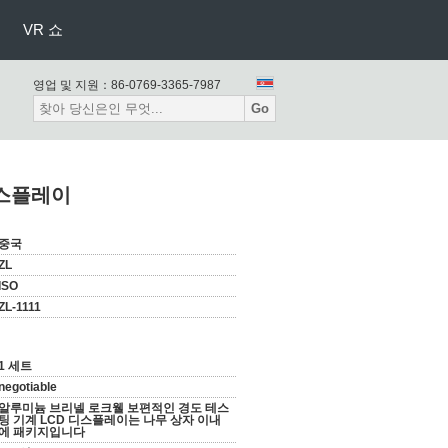
VR 쇼
영업 및 지원：
86-0769-3365-7987
Go
디스플레이
중국
ZL
ISO
ZL-1111
1 세트
negotiable
알루미늄 브리넬 로크웰 보편적인 경도 테스
팅 기계 LCD 디스플레이는 나무 상자 이내
에 패키지입니다