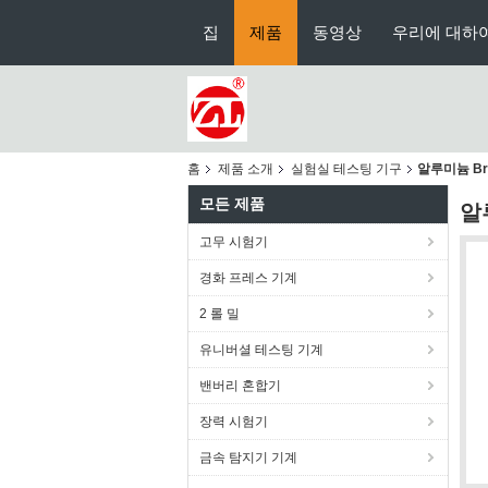
집
제품
동영상
우리에 대하
홈
제품 소개
실험실 테스팅 기구
알루미늄 Br
모든 제품
알
고무 시험기
경화 프레스 기계
2 롤 밀
유니버셜 테스팅 기계
밴버리 혼합기
장력 시험기
금속 탐지기 기계