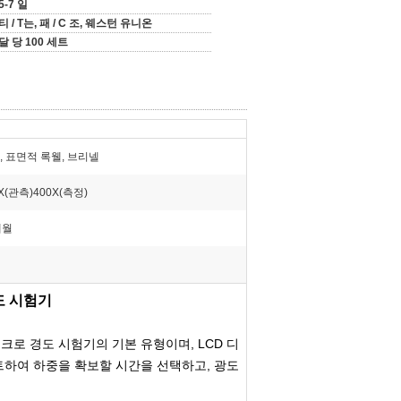
5-7 일
티 / T는, 패 / C 조, 웨스턴 유니온
달 당 100 세트
, 표면적 록웰, 브리넬
X(관측)400X(측정)
개월
경도 시험기
로 경도 시험기의 기본 유형이며, LCD 디
스트하여 하중을 확보할 시간을 선택하고, 광도