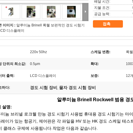
배달 시간:
지불 조건:
공급 능력:
접촉
큰 이미지 :
알루미늄 Brinell 록웰 보편적인 경도 시험기
LCD 디스플레이
220v 50hz
스케일 변환:
록웰
정 단위의 최소값:
0.5μm
확대:
100
이터 출력:
LCD 디스플레이
보증:
12
경도 시험 장비
물자 경도 시험 장비
조하다:
,
알루미늄 Brinell Rockwell 범용 
 설명:
미늄 브리넬 로크웰 만능 경도 시험기 사용법 휴대용 경도 시험기는 마이크
레이가 있는 항공기, 제어판은 각 파일을 HV 또는 HK 경도 스케일 테
비 클래스 규제에 사용됩니다.
작업은 다음과 같습니다.