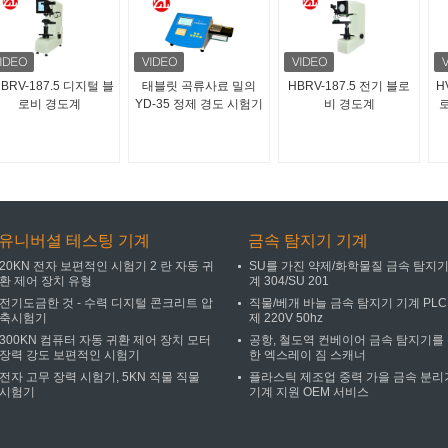
BRV-187.5 디지털 블
태블릿 곡류사료 밀의
HBRV-187.5 전기 블로
H
로비 경도계
YD-35 정제 경도 시험기
비 경도계
유니버셜 테스팅 기계
금속 탐지기 기계
20KN 전자 보편적인 시험기 2 란 자동 귀
SU를 가진 약제/화학물질 금속 탐지기
환 제어 장치 유형
계 304/SU 201
전기도금한 것 - 수력 디지털 콘크리트 압
직물/베개 바늘 금속 탐지기 기계 PLC
축시험기
제 220V 50hz
300KN 컴퓨터 자동 귀환 제어 장치 모터
공항, 철도역 컨베이어 금속 탐지기를
장력 강도 보편적인 시험기
한 엑스레이 짐 스캐너
전자 고무 장력 시험기, 5KN 직물 직물
플라스틱 제조업 중력 가을 금속 분리
시험기
기계 지원 OEM 서비스