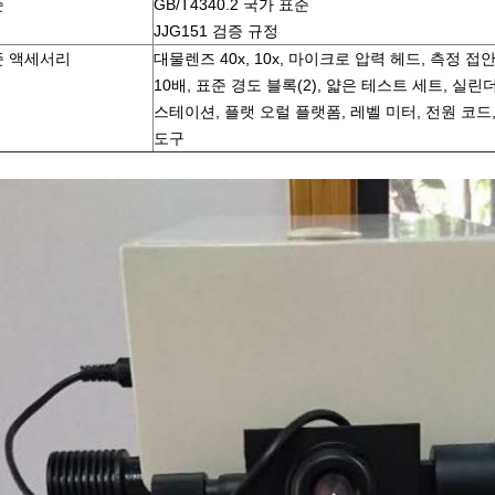
준
GB/T4340.2 국가 표준
JJG151 검증 규정
준 액세서리
대물렌즈 40x, 10x, 마이크로 압력 헤드, 측정 접
10배,
표준 경도 블록(2), 얇은 테스트 세트, 실린
스테이션, 플랫 오럴
플랫폼, 레벨 미터, 전원 코드
도구