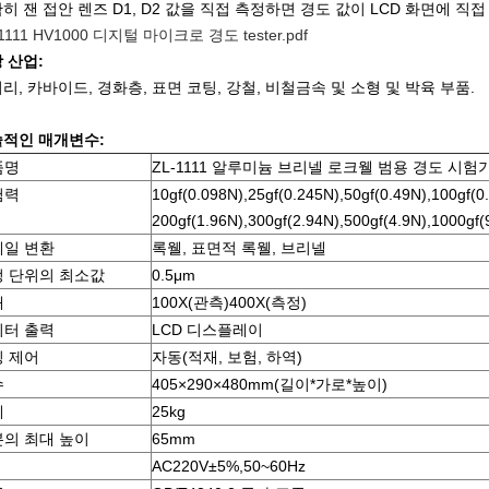
확히 잰
접안 렌즈 D1, D2 값을 직접 측정하면 경도 값이 LCD 화면에 직
1111 HV1000 디지털 마이크로 경도 tester.pdf
 산업:
리, 카바이드, 경화층, 표면 코팅, 강철, 비철금속 및 소형 및 박육 부품.
적인 매개변수:
품명
ZL-1111 알루미늄 브리넬 로크웰 범용 경도 시험
험력
10gf(0.098N),25gf(0.245N),50gf(0.49N),100gf(0
200gf(1.96N),300gf(2.94N),500gf(4.9N),1000gf(
케일 변환
록웰, 표면적 록웰, 브리넬
 단위의 최소값
0.5μm
대
100X(관측)400X(측정)
이터 출력
LCD 디스플레이
 제어
자동(적재, 보험, 하역)
수
405×290×480mm(길이*가로*높이)
게
25kg
의 최대 높이
65mm
AC220V±5%,50~60Hz