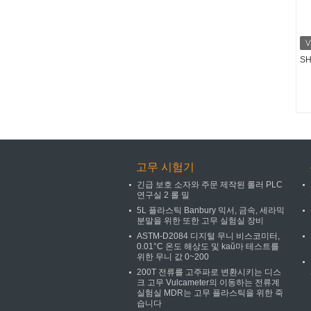
SH
고무 시험기
긴급 보호 소자와 주문 제작된 롤러 PLC
연구실 2 롤 밀
5L 플라스틱 Banbury 믹서, 금속, 세라믹
분말을 위한 또한 고무 실험실 장비
ASTM-D2084 디지털 무니 비스코미터,
0.01°C 온도 해상도 및 kaŭ마 테스트를
위한 무니 값 0~200
200T 전류를 고주파로 변환시키는 디스
크 고무 Vulcameter의 이동하는 전류계
실험실 MDR는 고무 플라스틱을 위한 죽
습니다