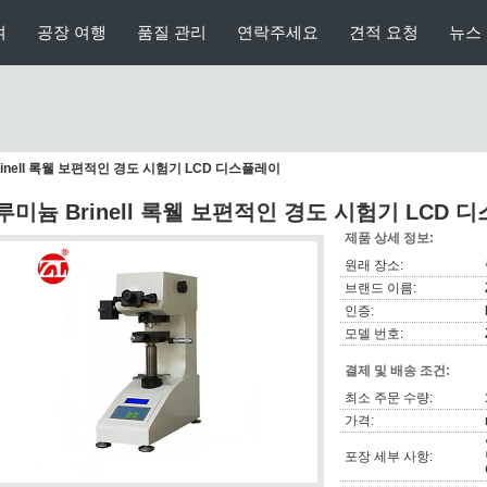
여
공장 여행
품질 관리
연락주세요
견적 요청
뉴스
inell 록웰 보편적인 경도 시험기 LCD 디스플레이
루미늄 Brinell 록웰 보편적인 경도 시험기 LCD 
제품 상세 정보:
원래 장소:
브랜드 이름:
인증:
모델 번호:
결제 및 배송 조건:
최소 주문 수량:
가격:
포장 세부 사항: