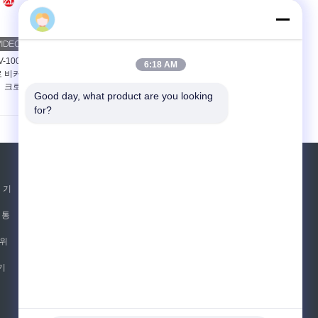
V-1000 디지털 마이크
데스크톱 HBS-3000 터
6:18 AM
로 비커스 경도계, 마이
치 스크린 디지털 브리넬
크로 커스 경도기
경도 시험기, 강철 경도
Good day, what product are you looking 
계
for?
견적 요청
 기
보내십시오
 통
sgs
 위
기
E-Mail
사이트맵
|
모바일 사이트