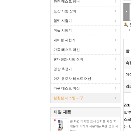
환경 테스트 챔버
포장 시험 장비
헬멧 시험기
직물 시험기
케이블 시험기
가죽 테스트 머신
힘:
휴대전화 시험 장비
측
영상 측정기
데
아기 유모차 테스트 머신
강
가구 테스트 머신
실험실 테스팅 기구
장비
제일 제품
알루
스플
큰 화면 디지털 표시 장치를 가진 휴
는 
대용에 의하여 사용되는 록웰 경도 시