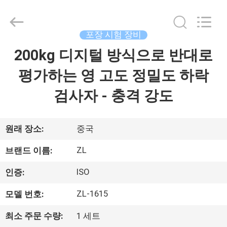
-
2026
Dongguan
Zhongli
Instrument
포장 시험 장비
Technology
Co.,
200kg 디지털 방식으로 반대로
집
Ltd..
All
Rights
평가하는 영 고도 정밀도 하락
Reserved.
제
검사자 - 충격 강도
품
원래 장소:
중국
동
ZL
브랜드 이름:
영
ISO
인증:
상
ZL-1615
모델 번호:
최소 주문 수량:
1 세트
우