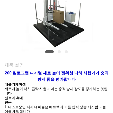
품
질
관
리
연
락
제품 설명
주
200 킬로그램 디지털 제로 높이 정확성 낙하 시험기가 충격
세
방지 힘을 평가합니다
애플리케이션 :
요
제로대 높이 낙차 급락 시험 기계는
충격 방지 강도를 평가하는 것입
니다
선적과 휴대.
전문 :
뉴
1. 테스트중인 지지 테이블은 배트랙과 기름 압력 상승 시스템과 높
이를 채택합니다