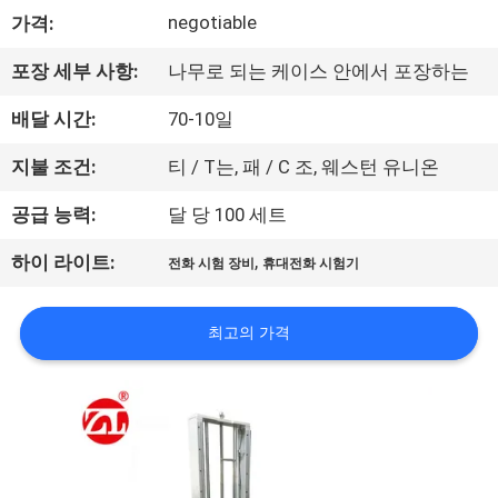
negotiable
가격:
리
에
포장 세부 사항:
나무로 되는 케이스 안에서 포장하는
대
배달 시간:
70-10일
하
지불 조건:
티 / T는, 패 / C 조, 웨스턴 유니온
여
공급 능력:
달 당 100 세트
,
하이 라이트:
전화 시험 장비
휴대전화 시험기
공
장
최고의 가격
여
행