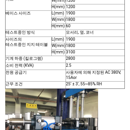
W(mm)
1200
VR
H(mm)
1200
베이스 사이즈
L(mm)
1900
SHOW
W(mm)
1800
H(mm)
60
테스트중인 방식
모서리, 옆, 코너
SITEMAP
사이즈의
L(mm)
1900
테스트중인 지지 테이블
W(mm)
1800
PRIVACY
H(mm)
3100
기계 하중 (킬로그램)
2800
POLICY
소비 전력 (KVA)
2.5
전원 공급기
사용자에 의해 지정된 AC 380V,
15Aor
근무 조건
25' ± 3', 55~85% RH