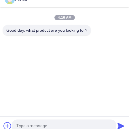
ASTM D642 골판지 상자 크러쉬 압축 저항 테스터
4:16 AM
ISO3036 아날로그 유형 마분지 피어스 힘 검사자/반대로 - 성과를
드러내십시오
Good day, what product are you looking for?
모든
고무 시험기
경화 프레스 기계
유니버셜 테스팅 기
2 롤 밀
계
밴버리 혼합기
장력 시험기
금속 탐지기 기계
환경 테스트 챔버
견적 요청