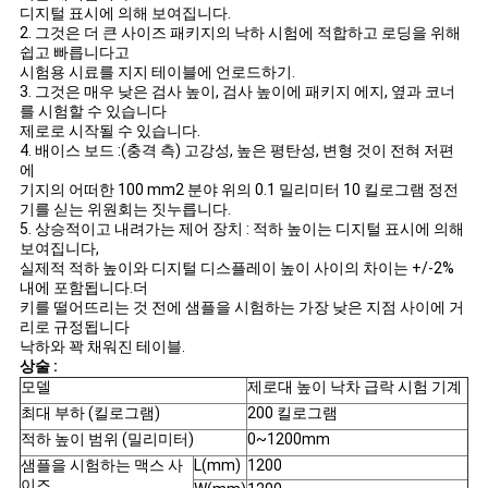
스
디지털 표시에 의해 보여집니다.
2. 그것은 더 큰 사이즈 패키지의 낙하 시험에 적합하고 로딩을 위해
쉽고 빠릅니다고
시험용 시료를 지지 테이블에 언로드하기.
인
3. 그것은 매우 낮은 검사 높이, 검사 높이에 패키지 에지, 옆과 코너
를 시험할 수 있습니다
용
제로로 시작될 수 있습니다.
4. 배이스 보드 :(충격 측) 고강성, 높은 평탄성, 변형 것이 전혀 저편
문
에
기지의 어떠한 100 mm2 분야 위의 0.1 밀리미터 10 킬로그램 정전
기를 싣는 위원회는 짓누릅니다.
을
5. 상승적이고 내려가는 제어 장치 : 적하 높이는 디지털 표시에 의해
보여집니다,
요
실제적 적하 높이와 디지털 디스플레이 높이 사이의 차이는 +/-2%
내에 포함됩니다.더
구
키를 떨어뜨리는 것 전에 샘플을 시험하는 가장 낮은 지점 사이에 거
리로 규정됩니다
하
낙하와 꽉 채워진 테이블.
상술 :
세
모델
제로대 높이 낙차 급락 시험 기계
최대 부하 (킬로그램)
200 킬로그램
요
적하 높이 범위 (밀리미터)
0~1200mm
샘플을 시험하는 맥스 사
L(mm)
1200
이즈