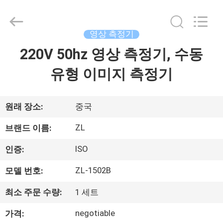
-
2026
Dongguan
Zhongli
Instrument
영상 측정기
Technology
Co.,
220V 50hz 영상 측정기, 수동
집
Ltd..
All
Rights
유형 이미지 측정기
Reserved.
제
품
원래 장소:
중국
ZL
브랜드 이름:
동
ISO
인증:
영
ZL-1502B
모델 번호:
상
최소 주문 수량:
1 세트
negotiable
가격:
우