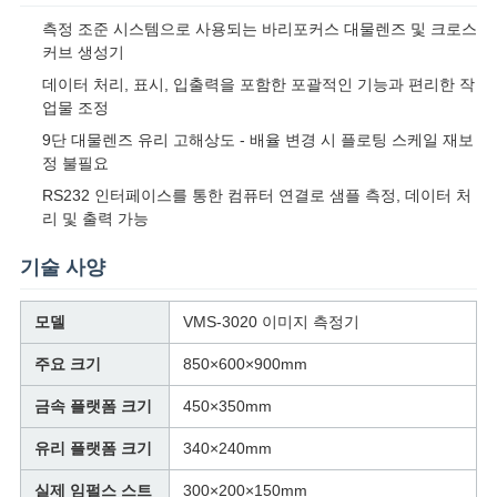
스
측정 조준 시스템으로 사용되는 바리포커스 대물렌즈 및 크로스
커브 생성기
인
데이터 처리, 표시, 입출력을 포함한 포괄적인 기능과 편리한 작
업물 조정
용
9단 대물렌즈 유리 고해상도 - 배율 변경 시 플로팅 스케일 재보
정 불필요
문
RS232 인터페이스를 통한 컴퓨터 연결로 샘플 측정, 데이터 처
을
리 및 출력 가능
요
기술 사양
구
모델
VMS-3020 이미지 측정기
하
주요 크기
850×600×900mm
세
금속 플랫폼 크기
450×350mm
요
유리 플랫폼 크기
340×240mm
실제 임펄스 스트
300×200×150mm