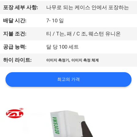
리
포장 세부 사항:
나무로 되는 케이스 안에서 포장하는
에
배달 시간:
7- 10 일
대
지불 조건:
티 / T는, 패 / C 조, 웨스턴 유니온
하
공급 능력:
달 당 100 세트
여
,
하이 라이트:
이미지 측정기
이미지 측정 체계
공
최고의 가격
장
여
행