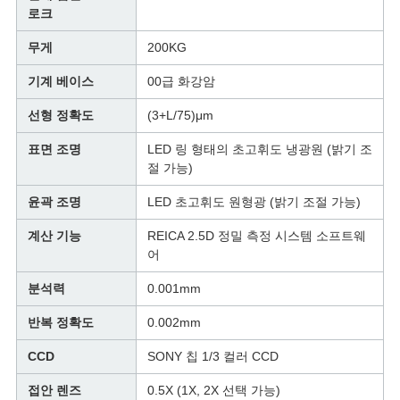
VR
로크
SHOW
무게
200KG
기계 베이스
00급 화강암
SITEMAP
선형 정확도
(3+L/75)μm
표면 조명
LED 링 형태의 초고휘도 냉광원 (밝기 조
PRIVACY
절 가능)
POLICY
윤곽 조명
LED 초고휘도 원형광 (밝기 조절 가능)
계산 기능
REICA 2.5D 정밀 측정 시스템 소프트웨
어
분석력
0.001mm
반복 정확도
0.002mm
CCD
SONY 칩 1/3 컬러 CCD
접안 렌즈
0.5X (1X, 2X 선택 가능)