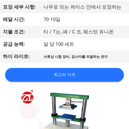
리
포장 세부 사항:
나무로 되는 케이스 안에서 포장하는
에
배달 시간:
70-10일
대
지불 조건:
티 / T는, 패 / C 조, 웨스턴 유니온
하
공급 능력:
달 당 100 세트
여
,
하이 라이트:
서류상 시험 장비
검사자를 파열하는 판지
공
최고의 가격
장
여
행