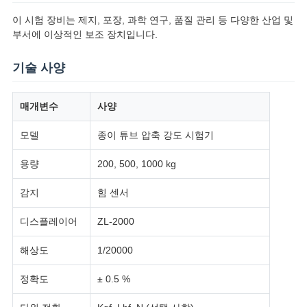
스
이 시험 장비는 제지, 포장, 과학 연구, 품질 관리 등 다양한 산업 및
부서에 이상적인 보조 장치입니다.
인
기술 사양
용
문
매개변수
사양
을
모델
종이 튜브 압축 강도 시험기
요
용량
200, 500, 1000 kg
구
감지
힘 센서
하
디스플레이어
ZL-2000
세
해상도
1/20000
요
정확도
± 0.5 %