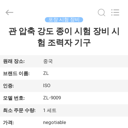
-
2026
Dongguan
Zhongli
Instrument
포장 시험 장비
Technology
Co.,
관 압축 강도 종이 시험 장비 시
집
Ltd..
All
Rights
험 조력자 기구
Reserved.
제
품
원래 장소:
중국
ZL
브랜드 이름:
동
ISO
인증:
영
ZL-9009
모델 번호:
상
최소 주문 수량:
1 세트
negotiable
가격:
우