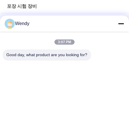
포장 시험 장비
영화, 알루미늄 호일을 위한 자동적인 수증기 침투성 해석기
Wendy
ASTM D642 골판지 상자 크러쉬 압축 저항 테스터
3:07 PM
ISO3036 아날로그 유형 마분지 피어스 힘 검사자/반대로 - 성과를
드러내십시오
Good day, what product are you looking for?
모든
고무 시험기
경화 프레스 기계
유니버셜 테스팅 기
2 롤 밀
계
밴버리 혼합기
장력 시험기