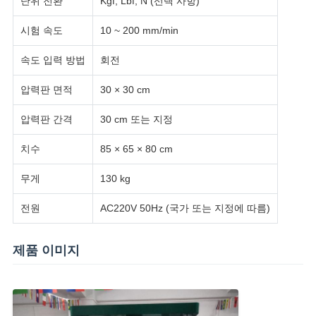
단위 전환
Kgf, Lbf, N (선택 사항)
VR
시험 속도
10 ~ 200 mm/min
SHOW
속도 입력 방법
회전
SITEMAP
압력판 면적
30 × 30 cm
압력판 간격
30 cm 또는 지정
PRIVACY
POLICY
치수
85 × 65 × 80 cm
무게
130 kg
전원
AC220V 50Hz (국가 또는 지정에 따름)
제품 이미지