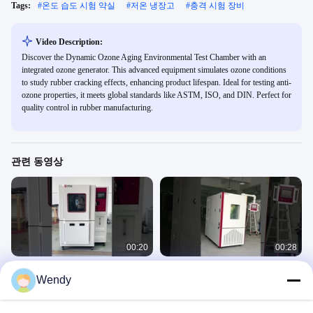
Tags:
#
온도 습도 시험 약실
#
저온 냉장고
#
충격 시험 장비
Video Description:
Discover the Dynamic Ozone Aging Environmental Test Chamber with an
integrated ozone generator. This advanced equipment simulates ozone conditions
to study rubber cracking effects, enhancing product lifespan. Ideal for testing anti-
ozone properties, it meets global standards like ASTM, ISO, and DIN. Perfect for
quality control in rubber manufacturing.
관련 동영상
00:20
00:28
ISO 20653 IEC60529 IEC 6059 IPX3
프로그래밍 가능한 환경 고온 및 저온
Wendy
IPX4 IPX5 IPX6과 비 테스트 챔버
습도 기후 테스트 챔버
Environmental 6
Environmental 6
September 12, 2025
August 08, 2025