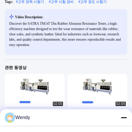
Tags:
#
고무 장력 시험기
#
고무 시험 장비
#
고무 경도 시험기
Video Description:
Discover the SATRA TM147 Din Rubber Abrasion Resistance Tester, a high-
efficiency machine designed to test the wear resistance of materials like rubber,
shoe soles, and synthetic leather. Ideal for industries such as footwear, research
labs, and quality control departments, this tester ensures reproducible results and
easy operation.
관련 동영상
02:05
02:05
실험실 소형 단일 스크류 압출기
실험실 미니 데스크탑 이축 압출기 이
Wendy
축 실험실 압출 과립기
Rubber Plastic 3
Rubber Plastic 3
December 24, 2025
June 13, 2025